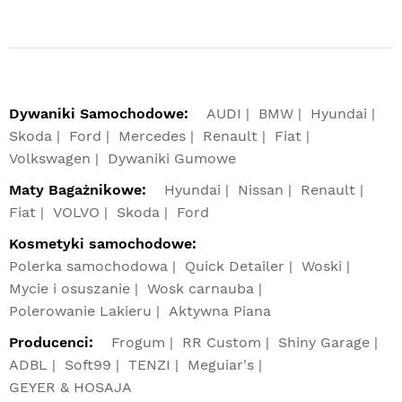
Dywaniki Samochodowe:
AUDI
BMW
Hyundai
Skoda
Ford
Mercedes
Renault
Fiat
Volkswagen
Dywaniki Gumowe
Maty Bagażnikowe:
Hyundai
Nissan
Renault
Fiat
VOLVO
Skoda
Ford
Kosmetyki samochodowe:
Polerka samochodowa
Quick Detailer
Woski
Mycie i osuszanie
Wosk carnauba
Polerowanie Lakieru
Aktywna Piana
Producenci:
Frogum
RR Custom
Shiny Garage
ADBL
Soft99
TENZI
Meguiar's
GEYER & HOSAJA