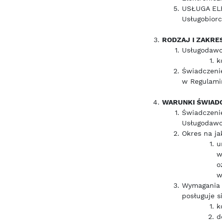
USŁUGA ELE
Usługobior
RODZAJ I ZAKRE
Usługodawca
k
Świadczeni
w Regulami
WARUNKI ŚWIADC
Świadczenie
Usługodawcę
Okres na ja
u
w
o
w
Wymagania 
posługuje s
k
d