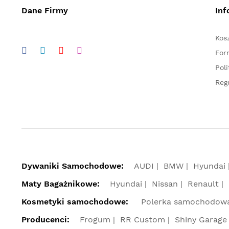
Dane Firmy
Inf
Kos
For
Pol
Reg
Dywaniki Samochodowe:
AUDI
BMW
Hyundai
Maty Bagażnikowe:
Hyundai
Nissan
Renault
Kosmetyki samochodowe:
Polerka samochodow
Producenci:
Frogum
RR Custom
Shiny Garage