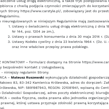
dczenie usług drogą elektroniczną, a także tryb postępowania 
obiorca z chwilą podjęcia czynności zmierzających do korzystani
nych Strony https://www.carstyle.pl/, zobowiązany jest do przes
 Regulaminu.
 nieuregulowanych w niniejszym Regulaminie mają zastosowanie
Ustawy o świadczeniu usług drogą elektroniczną z dnia 18 
Nr 144, poz. 1204 ze zm.),
Ustawy o prawach konsumenta z dnia 30 maja 2014 r. (Dz.
Ustawy Kodeks cywilny z dnia 23 kwietnia 1964 r. (Dz. U. 
oraz inne właściwe przepisy prawa polskiego.
KONTAKTOWY – formularz dostępny na Stronie https://www.carst
cy bezpośredni kontakt z Usługodawcą.
 niniejszy regulamin Strony.
WCA –
Mateusz Ruszewski
wykonujący/a działalność gospodarcz
ałakowo 83, 83-342 Kamienica Królewska, adres do doręczeń: Za
rólewska, NIP: 5891987943, REGON: 221081941, wpisaną do Centr
o Działalności Gospodarczej, adres poczty elektronicznej: biuro@c
CA – osoba fizyczna, osoba prawna albo jednostka organizacyjn
prawnej, której ustawa przyznaje zdolność prawną korzystająca 
nej.