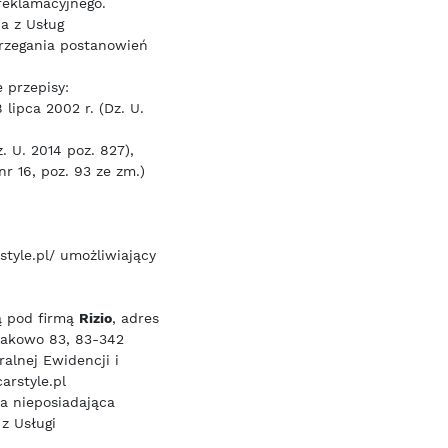
reklamacyjnego.
a z Usług
trzegania postanowień
 przepisy:
lipca 2002 r. (Dz. U.
 U. 2014 poz. 827),
nr 16, poz. 93 ze zm.)
yle.pl/ umożliwiający
ą pod firmą
Rizio
, adres
łakowo 83, 83-342
alnej Ewidencji i
arstyle.pl
a nieposiadająca
z Usługi