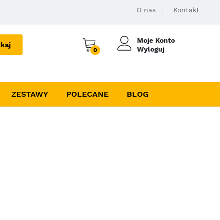
O nas
Kontakt
Moje Konto
kaj
Wyloguj
0
ZESTAWY
POLECANE
BLOG