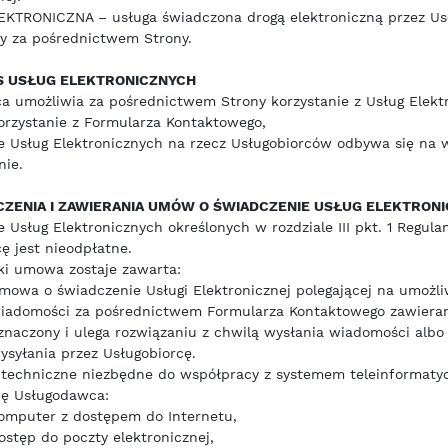
KTRONICZNA – usługa świadczona drogą elektroniczną przez Us
cy za pośrednictwem Strony.
S USŁUG ELEKTRONICZNYCH
 umożliwia za pośrednictwem Strony korzystanie z Usług Elektr
orzystanie z Formularza Kontaktowego,
e Usług Elektronicznych na rzecz Usługobiorców odbywa się na
nie.
ZENIA I ZAWIERANIA UMÓW O ŚWIADCZENIE USŁUG ELEKTRON
 Usług Elektronicznych określonych w rozdziale III pkt. 1 Regul
 jest nieodpłatne.
ki umowa zostaje zawarta:
mowa o świadczenie Usługi Elektronicznej polegającej na umożli
iadomości za pośrednictwem Formularza Kontaktowego zawieran
znaczony i ulega rozwiązaniu z chwilą wysłania wiadomości albo 
ysyłania przez Usługobiorcę.
techniczne niezbędne do współpracy z systemem teleinformaty
ię Usługodawca:
omputer z dostępem do Internetu,
ostęp do poczty elektronicznej,