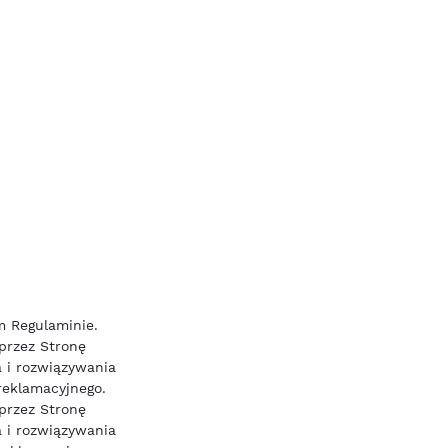
m Regulaminie.
 przez Stronę
a i rozwiązywania
reklamacyjnego.
 przez Stronę
a i rozwiązywania