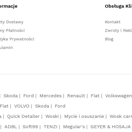
ormacje
Obsługa Kl
zty Dostawy
Kontakt
my Płatności
Zwroty i Rek
ityka Prywatności
Blog
ulamin
Skoda
Ford
Mercedes
Renault
Fiat
Volkswagen
Fiat
VOLVO
Skoda
Ford
a
Quick Detailer
Woski
Mycie i osuszanie
Wosk car
ADBL
Soft99
TENZI
Meguiar's
GEYER & HOSAJA