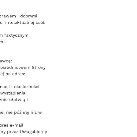
 prawem i dobrymi
i intelektualnej osób
m faktycznym.
ym.
dawcę:
pośrednictwem Strony
ej na adres:
acji i okoliczności
 wystąpienia
nie ułatwią i
e, nie później niż w
dres e-mail
ny przez Usługobiorcę