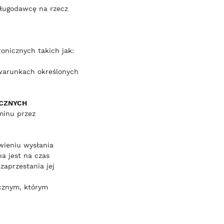
ługodawcę na rzecz
onicznych takich jak:
 warunkach określonych
ICZNYCH
aminu przez
wieniu wysłania
a jest na czas
zaprzestania jej
cznym, którym