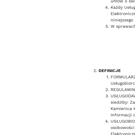
umów o świa
Każdy Usług
Elektronicz
niniejszego
W sprawach
DEFINICJE
FORMULARZ 
Usługobior
REGULAMIN -
USŁUGODA
siedziby: Z
Kamienica K
Informacji 
USŁUGOBIOR
osobowości 
Elektronicz