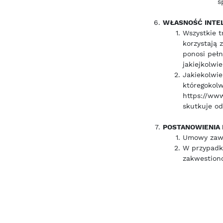
s
WŁASNOŚĆ INTE
Wszystkie t
korzystają 
ponosi peł
jakiejkolwi
Jakiekolwie
któregokolw
https://www
skutkuje od
POSTANOWIENIA
Umowy zawi
W przypadk
zakwestion