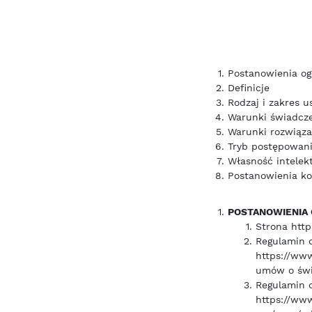
Postanowienia og
Definicje
Rodzaj i zakres u
Warunki świadcze
Warunki rozwiąza
Tryb postępowani
Własność intelek
Postanowienia k
POSTANOWIENIA
Strona http
Regulamin o
https://www
umów o świa
Regulamin o
https://www