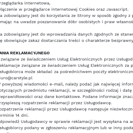
rzeglądarka internetowa,
łączenie w przeglądarce internetowej Cookies oraz Javascript.
a zobowiązany jest do korzystania ze Strony w sposób zgodny z
 mając na uwadze poszanowanie dóbr osobistych i praw własnośc
ca zobowiązany jest do wprowadzania danych zgodnych ze stane
ę obowiązuje zakaz dostarczania treści o charakterze bezprawn
ANIA REKLAMACYJNEGO
 związane ze świadczeniem Usług Elektronicznych przez Usługo
eklamacje związane ze świadczeniem Usług Elektronicznych za 
sługobiorca może składać za pośrednictwem poczty elektroniczn
iuro@carstyle.pl
 powyższej wiadomości e-mail, należy podać jak najwięcej inform
otyczących przedmiotu reklamacji, w szczególności rodzaj i datę
ieprawidłowości oraz dane kontaktowe. Podane informacje znacz
rzyspieszą rozpatrzenie reklamacji przez Usługodawcę.
ozpatrzenie reklamacji przez Usługodawcę następuje niezwłoczni
erminie 14 dni.
dpowiedź Usługodawcy w sprawie reklamacji jest wysyłana na a
sługobiorcy podany w zgłoszeniu reklamacyjnym lub w inny poda