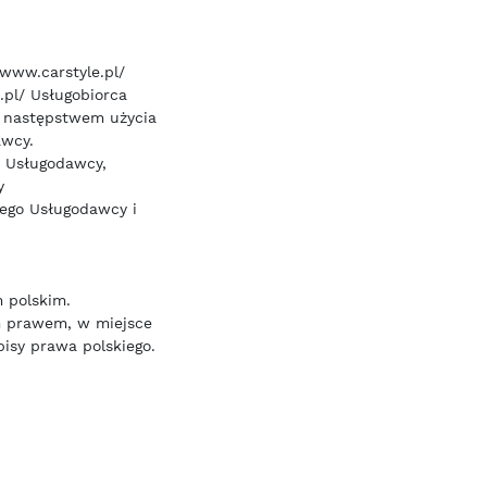
/www.carstyle.pl/
.pl/ Usługobiorca
ą następstwem użycia
awcy.
y Usługodawcy,
y
cego Usługodawcy i
 polskim.
m prawem, w miejsce
isy prawa polskiego.