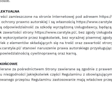
posób.
LEKTUALNA
reści zamieszczone na stronie internetowej pod adresem https:/
z ochrony prawno autorskiej i są własnością https://www.carstyle
ną odpowiedzialność za szkodę wyrządzoną Usługodawcy, będąc
ek zawartości strony https://www.carstyle.pl/, bez zgody Usługod
k wykorzystanie przez kogokolwiek, bez wyraźnej pisemnej zgod
iek z elementów składających się na treść oraz zawartość stron
.carstyle.pl/ stanowi naruszenie prawa autorskiego przysługują
powiedzialnością cywilnoprawną oraz karną.
 KOŃCOWE
erane za pośrednictwem Strony zawierane są zgodnie z prawem
u niezgodności jakiejkolwiek części Regulaminu z obowiązujący
owanego przepisu Regulaminu zastosowanie mają właściwe przep