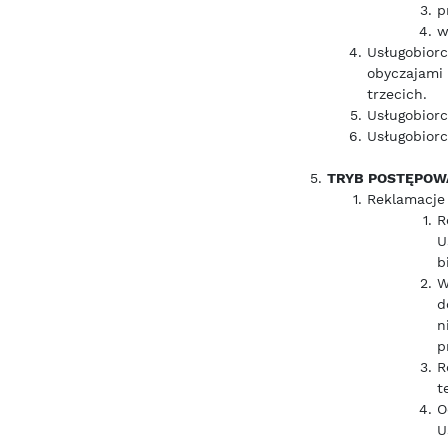
p
w
Usługobiorc
obyczajami
trzecich.
Usługobior
Usługobiorc
TRYB POSTĘPOW
Reklamacje
R
U
b
W
d
n
p
R
t
O
U