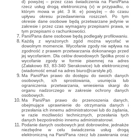
d) powyżej – przez czas świadczenia na Pani/Pana
rzecz usług drogą elektroniczną (v) w przypadku, o
którym mowa w pkt. 3 lit. e) powyżej – do czasu
upływu okresu przedawnienia roszczeń. Po tym
okresie dane osobowe będą przetwarzane jedynie w
zakresie i przez czas wymagany przepisami prawa, w
tym przepisami o rachunkowości.
Pani/Pana dane osobowe będą podlegały profilowaniu.
Każdą z wyrażonych zgód można wycofać w
dowolnym momencie. Wycofanie zgody nie wpływa na
zgodność z prawem przetwarzania dokonanego przed
jej wycofaniem. Dla celów dowodowych Spółka prosi o
wycofanie zgody w formie pisemnej na adres
(Załakowo 83, 83-340 Sierakowice) lub elektronicznej
(wiadomość email na adres biuro@carstyle.pl).
Ma Pani/Pan prawo do dostępu do swoich danych
osobowych, ich sprostowania, usunięcia lub
ograniczenia przetwarzania, wniesienia skargi do
organu nadzorczego w zakresie ochrony danych
osobowych.
Ma Pani/Pan prawo do przenoszenia danych,
obejmujące uprawnienie do otrzymania danych i
przesłania ich innemu administratorowi lub do żądania,
w razie możliwości technicznych, przesłania tych
danych bezpośrednio innemu administratorowi.
Podanie danych osobowych jest dobrowolne, jednakże
niezbędne w celu świadczenia usług drogą
elektroniczną na Pani/Pana rzecz lub zawierania oraz