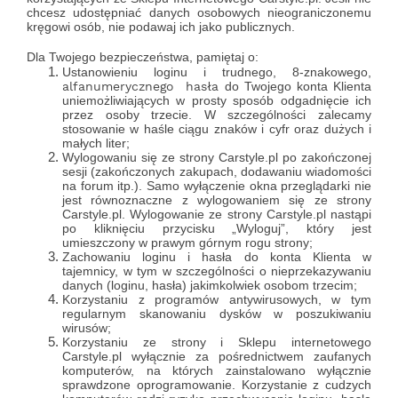
chcesz udostępniać danych osobowych nieograniczonemu
kręgowi osób, nie podawaj ich jako publicznych.
Dla Twojego bezpieczeństwa, pamiętaj o:
Ustanowieniu loginu i trudnego, 8-znakowego,
alfanumerycznego hasła
do Twojego konta Klienta
uniemożliwiających w prosty sposób odgadnięcie ich
przez osoby trzecie. W szczególności zalecamy
stosowanie w haśle ciągu znaków i cyfr oraz dużych i
małych liter;
Wylogowaniu się ze strony Carstyle.pl po zakończonej
sesji (zakończonych zakupach, dodawaniu wiadomości
na forum itp.). Samo wyłączenie okna przeglądarki nie
jest równoznaczne z wylogowaniem się ze strony
Carstyle.pl. Wylogowanie ze strony Carstyle.pl nastąpi
po kliknięciu przycisku „Wyloguj”, który jest
umieszczony w prawym górnym rogu strony;
Zachowaniu loginu i hasła do konta Klienta w
tajemnicy, w tym w szczególności o nieprzekazywaniu
danych (loginu, hasła) jakimkolwiek osobom trzecim;
Korzystaniu z programów antywirusowych, w tym
regularnym skanowaniu dysków w poszukiwaniu
wirusów;
Korzystaniu ze strony i Sklepu internetowego
Carstyle.pl wyłącznie za pośrednictwem zaufanych
komputerów, na których zainstalowano wyłącznie
sprawdzone oprogramowanie. Korzystanie z cudzych