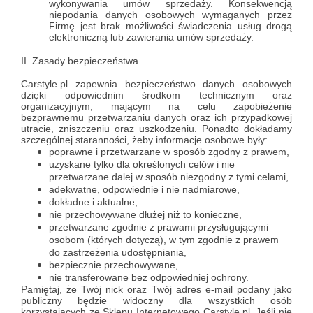
wykonywania umów sprzedaży. Konsekwencją
niepodania danych osobowych wymaganych przez
Firmę jest brak możliwości świadczenia usług drogą
elektroniczną lub zawierania umów sprzedaży.
II. Zasady bezpieczeństwa
Carstyle.pl zapewnia bezpieczeństwo danych osobowych
dzięki odpowiednim środkom technicznym oraz
organizacyjnym, mającym na celu zapobieżenie
bezprawnemu przetwarzaniu danych oraz ich przypadkowej
utracie, zniszczeniu oraz uszkodzeniu. Ponadto dokładamy
szczególnej staranności, żeby informacje osobowe były:
poprawne i przetwarzane w sposób zgodny z prawem,
uzyskane tylko dla określonych celów i nie
przetwarzane dalej w sposób niezgodny z tymi celami,
adekwatne, odpowiednie i nie nadmiarowe,
dokładne i aktualne,
nie przechowywane dłużej niż to konieczne,
przetwarzane zgodnie z prawami przysługującymi
osobom (których dotyczą), w tym zgodnie z prawem
do zastrzeżenia udostępniania,
bezpiecznie przechowywane,
nie transferowane bez odpowiedniej ochrony.
Pamiętaj, że Twój
nick
oraz Twój adres e-mail podany jako
publiczny będzie widoczny dla wszystkich osób
korzystających ze Sklepu Internetowego Carstyle.pl. Jeśli nie