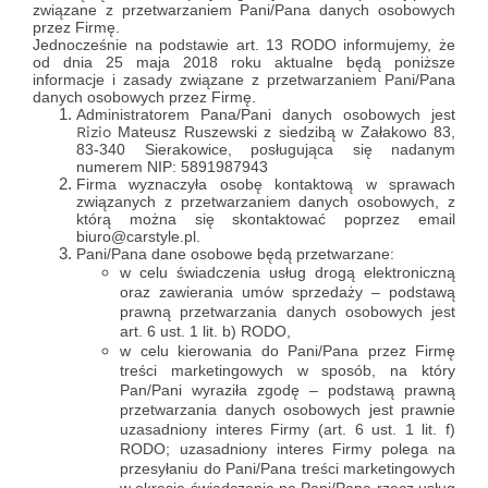
związane z przetwarzaniem Pani/Pana danych osobowych
przez Firmę.
Jednocześnie na podstawie art. 13 RODO informujemy, że
od dnia 25 maja 2018 roku aktualne będą poniższe
informacje i zasady związane z przetwarzaniem Pani/Pana
danych osobowych przez Firmę.
Administratorem Pana/Pani danych osobowych jest
Rizio
Mateusz Ruszewski z siedzibą w Załakowo 83,
83-340 Sierakowice, posługująca się nadanym
numerem NIP: 5891987943
Firma wyznaczyła osobę kontaktową w sprawach
związanych z przetwarzaniem danych osobowych, z
którą można się skontaktować poprzez email
biuro@carstyle.pl.
Pani/Pana dane osobowe będą przetwarzane:
w celu świadczenia usług drogą elektroniczną
oraz zawierania umów sprzedaży – podstawą
prawną przetwarzania danych osobowych jest
art. 6 ust. 1 lit. b) RODO,
w celu kierowania do Pani/Pana przez Firmę
treści marketingowych w sposób, na który
Pan/Pani wyraziła zgodę – podstawą prawną
przetwarzania danych osobowych jest prawnie
uzasadniony interes Firmy (art. 6 ust. 1 lit. f)
RODO; uzasadniony interes Firmy polega na
przesyłaniu do Pani/Pana treści marketingowych