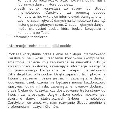
komputerów rodzi ryzyko przechwycenia loginu, hasła
lub innych danych, które podajesz;
Jeśli jednak korzystasz ze strony lub Sklepu
internetowego Carstyle.pl za pomocą obcego
komputera, np. w kafejce internetowej, pamiętaj o tym,
aby nie zapamiętywać danych na komputerze i usunąć
historię przeglądanych stron. Z zapamiętanych danych
może skorzystać
osoba
która będzie korzystała z
komputera po Tobie.
III. Informacje techniczne
Informacje techniczne – pliki cookie
Podczas korzystania przez Ciebie ze Sklepu Internetowego
Carstyle.pl na Twoim urządzeniu końcowym (komputerze,
smartfonie, tablecie itp.) zapisywane są niewielkie pliki (w
szczególności tekstowe), zawierające informacje niezbędne
do prawidłowego korzystania ze Sklepu Internetowego
CArstyle.pl tzw. pliki cookie. Dzięki zapisaniu tych plików na
Twoim urządzeniu możliwe jest m. in. zapamiętanie danych
logowania, dzięki czemu nie będziesz musiał każdorazowo
wpisywać loginu i hasła, zapamiętanie towarów dodanych
przez Ciebie do koszyka, czy dostosowanie treści strony do
Twoich zainteresowań. Dzięki plikom cookie możliwe jest
zbieranie danych statystycznych Sklepu Internetowego
Carstyle.pl, co umożliwia nam rozwijanie Sklepu zgodnie z
preferencjami naszych Klientów.