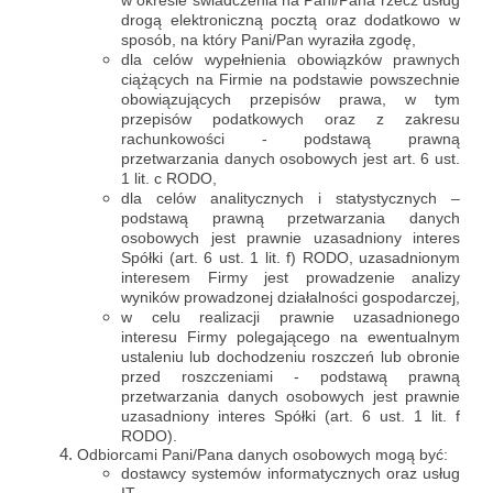
w okresie świadczenia na Pani/Pana rzecz usług
drogą elektroniczną pocztą oraz dodatkowo w
sposób, na który Pani/Pan wyraziła zgodę,
dla celów wypełnienia obowiązków prawnych
ciążących na Firmie na podstawie powszechnie
obowiązujących przepisów prawa, w tym
przepisów podatkowych oraz z zakresu
rachunkowości - podstawą prawną
przetwarzania danych osobowych jest art. 6 ust.
1 lit. c RODO,
dla celów analitycznych i statystycznych –
podstawą prawną przetwarzania danych
osobowych jest prawnie uzasadniony interes
Spółki (art. 6 ust. 1 lit. f) RODO, uzasadnionym
interesem Firmy jest prowadzenie analizy
wyników prowadzonej działalności gospodarczej,
w celu realizacji prawnie uzasadnionego
interesu Firmy polegającego na ewentualnym
ustaleniu lub dochodzeniu roszczeń lub obronie
przed roszczeniami - podstawą prawną
przetwarzania danych osobowych jest prawnie
uzasadniony interes Spółki (art. 6 ust. 1 lit. f
RODO).
Odbiorcami Pani/Pana danych osobowych mogą być:
dostawcy systemów informatycznych oraz usług