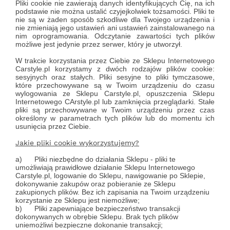
Pliki cookie nie zawierają danych identyfikujących Cię, na ich
podstawie nie można ustalić czyjejkolwiek tożsamości. Pliki te
nie są w żaden sposób szkodliwe dla Twojego urządzenia i
nie zmieniają jego ustawień ani ustawień zainstalowanego na
nim oprogramowania. Odczytanie zawartości tych plików
możliwe jest jedynie przez serwer, który je utworzył.
W trakcie korzystania przez Ciebie ze Sklepu Internetowego
Carstyle.pl korzystamy z dwóch rodzajów plików cookie:
sesyjnych oraz stałych. Pliki sesyjne to pliki tymczasowe,
które przechowywane są w Twoim urządzeniu do czasu
wylogowania ze Sklepu Carstyle.pl, opuszczenia Sklepu
Internetowego CArstyle.pl lub zamknięcia przeglądarki. Stałe
pliki są przechowywane w Twoim urządzeniu przez czas
określony w parametrach tych plików lub do momentu ich
usunięcia przez Ciebie.
Jakie pliki cookie wykorzystujemy?
a)
Pliki niezbędne do działania Sklepu - pliki te
umożliwiają prawidłowe działanie Sklepu Internetowego
Carstyle.pl, logowanie do Sklepu, nawigowanie po Sklepie,
dokonywanie zakupów oraz pobieranie ze Sklepu
zakupionych plików. Bez ich zapisania na Twoim urządzeniu
korzystanie ze Sklepu jest niemożliwe;
b)
Pliki zapewniające bezpieczeństwo transakcji
dokonywanych w obrębie Sklepu. Brak tych plików
uniemożliwi bezpieczne dokonanie transakcji;