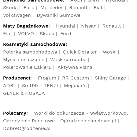
Skoda
Ford
Mercedes
Renault
Fiat
Volkswagen
Dywaniki Gumowe
Maty Bagażnikowe:
Hyundai
Nissan
Renault
Fiat
VOLVO
Skoda
Ford
Kosmetyki samochodowe:
Polerka samochodowa
Quick Detailer
Woski
Mycie i osuszanie
Wosk carnauba
Polerowanie Lakieru
Aktywna Piana
Producenci:
Frogum
RR Custom
Shiny Garage
ADBL
Soft99
TENZI
Meguiar's
GEYER & HOSAJA
Polecamy:
Worki do odkurzacza - SwiatWorkow.pl
Ogrodzenie Panelowe - Ogrodzeniepanelowe.pl
DobreOgrodzenie.pl