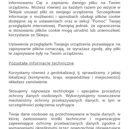
informowaniu Cię o zapisaniu danego pliku na Twoim
urządzeniu. Możesz również za każdym razem po wizycie w
Sklepie usuwać pliki ze swojego urządzenia. Szczegółowe
informacje o możliwości i sposobach obsługi plików cookie
dostępne są w ustawieniach oraz w sekcji "Pomoc" Twojej
przeglądarki internetowej. Pamiętaj jednak, że ograniczenia
w stosowaniu plików cookie mogą utrudnić lub uniemożliwić
korzystanie ze Sklepu.
Ustawienia przeglądarki Twojego urządzenia pozwalające na
zapisywanie plików oznaczają, że wyrażasz zgodę, aby pliki
te zapisywane były na Twoim urządzeniu.
Pozostałe informacje techniczne
Korzystamy również z
geolokalizacji
, tj. sprawdzamy, z jakiej
lokalizacji (kontynentu, kraju, województwa i miejscowości)
składasz zamówienie.
Stosujemy najnowsze technologie i specjalne procedury
ochrony danych osobowych. Wykorzystujemy nowoczesne
mechanizmy ochrony przekazywanych danych, w tym w
szczególności połączenia szyfrujące.
Twoje dane osobowe są przechowywane w bazie danych, w
której zastosowano środki techniczne i organizacyjne
zapewniające ochronę przetwarzanych danych zgodne z
wymaganiami określonymi przez powszechnie obowiązujące