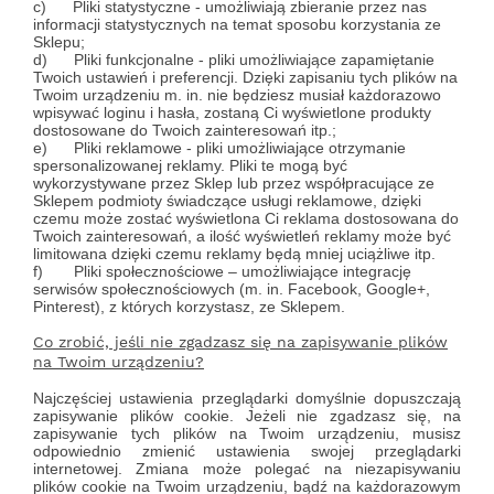
c) Pliki statystyczne - umożliwiają zbieranie przez nas
informacji statystycznych na temat sposobu korzystania ze
Sklepu;
d) Pliki funkcjonalne - pliki umożliwiające zapamiętanie
Twoich ustawień i preferencji. Dzięki zapisaniu tych plików na
Twoim urządzeniu m. in. nie będziesz musiał każdorazowo
wpisywać loginu i hasła, zostaną Ci wyświetlone produkty
dostosowane do Twoich zainteresowań itp.;
e)
Pliki reklamowe - pliki umożliwiające otrzymanie
spersonalizowanej reklamy. Pliki te mogą być
wykorzystywane przez Sklep lub przez współpracujące ze
Sklepem podmioty świadczące usługi reklamowe, dzięki
czemu może zostać wyświetlona Ci reklama dostosowana do
Twoich zainteresowań, a ilość wyświetleń reklamy może być
limitowana dzięki czemu reklamy będą mniej uciążliwe itp.
f)
Pliki społecznościowe – umożliwiające integrację
serwisów społecznościowych (m. in. Facebook, Google+,
Pinterest), z których korzystasz, ze Sklepem.
Co zrobić, jeśli nie zgadzasz się na zapisywanie plików
na Twoim urządzeniu?
Najczęściej ustawienia przeglądarki domyślnie dopuszczają
zapisywanie plików cookie. Jeżeli nie zgadzasz się, na
zapisywanie tych plików na Twoim urządzeniu, musisz
odpowiednio zmienić ustawienia swojej przeglądarki
internetowej. Zmiana może polegać na niezapisywaniu
plików cookie na Twoim
urządzeniu,
bądź na każdorazowym