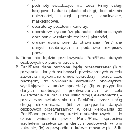
IT,
podmioty świadczące na rzecz Firmy usługi
księgowe, badania jakości obsługi, dochodzenia
należności, usługi prawne, analityczne,
marketingowe,
operatorzy pocztowi i kurierzy,
operatorzy systemów płatności elektronicznych
oraz banki w zakresie realizacji płatności,
organy uprawnione do otrzymania Pani/Pana
danych osobowych na podstawie przepisów
prawa.
Firma nie będzie przekazywała Pani/Pana danych
osobowych do państw trzecich.
Pani/Pana dane osobowe będą przetwarzane: (i) w
przypadku danych osobowych przetwarzanych w celu
zawarcia i wykonania umów sprzedaży – przez czas
niezbędny do wykonania wszystkich obowiązków
wynikających z umów sprzedaży, (ii) w przypadku
danych osobowych przetwarzanych w celu
świadczenia na Pani/Pana usług drogą elektroniczną –
przez czas świadczenia na Pani/Pana rzecz usług
drogą elektroniczną, (iii) w przypadku danych
osobowych przetwarzanych w celu kierowania do
Pani/Pana przez Firmę treści marketingowych – do
czasu wniesienia przez Panią/Pana sprzeciwu
względem przetwarzania danych osobowych w tym
zakresie, (iv) w przypadku o którym mowa w pkt. 3 lit.