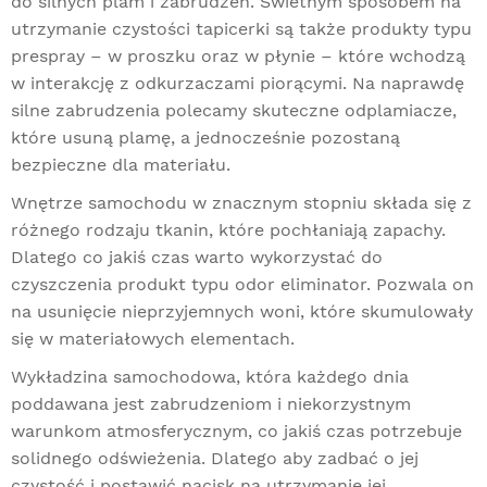
do silnych plam i zabrudzeń. Świetnym sposobem na
utrzymanie czystości tapicerki są także produkty typu
prespray – w proszku oraz w płynie – które wchodzą
w interakcję z odkurzaczami piorącymi. Na naprawdę
silne zabrudzenia polecamy skuteczne odplamiacze,
które usuną plamę, a jednocześnie pozostaną
bezpieczne dla materiału.
Wnętrze samochodu w znacznym stopniu składa się z
różnego rodzaju tkanin, które pochłaniają zapachy.
Dlatego co jakiś czas warto wykorzystać do
czyszczenia produkt typu odor eliminator. Pozwala on
na usunięcie nieprzyjemnych woni, które skumulowały
się w materiałowych elementach.
Wykładzina samochodowa, która każdego dnia
poddawana jest zabrudzeniom i niekorzystnym
warunkom atmosferycznym, co jakiś czas potrzebuje
solidnego odświeżenia. Dlatego aby zadbać o jej
czystość i postawić nacisk na utrzymanie jej