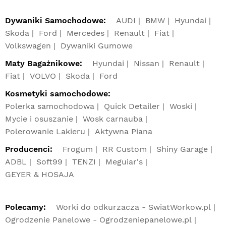
Dywaniki Samochodowe:
AUDI
BMW
Hyundai
Skoda
Ford
Mercedes
Renault
Fiat
Volkswagen
Dywaniki Gumowe
Maty Bagażnikowe:
Hyundai
Nissan
Renault
Fiat
VOLVO
Skoda
Ford
Kosmetyki samochodowe:
Polerka samochodowa
Quick Detailer
Woski
Mycie i osuszanie
Wosk carnauba
Polerowanie Lakieru
Aktywna Piana
Producenci:
Frogum
RR Custom
Shiny Garage
ADBL
Soft99
TENZI
Meguiar's
GEYER & HOSAJA
Polecamy:
Worki do odkurzacza - SwiatWorkow.pl
Ogrodzenie Panelowe - Ogrodzeniepanelowe.pl