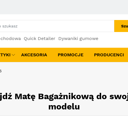
Szu
ochodowa
Quick Detailer
Dywaniki gumowe
TYKI
AKCESORIA
PROMOCJE
PRODUCENCI
6
jdź Matę Bagażnikową do swo
modelu