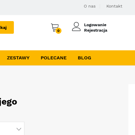
O nas
Kontakt
Logowanie
kaj
Rejestracja
0
ZESTAWY
POLECANE
BLOG
jego