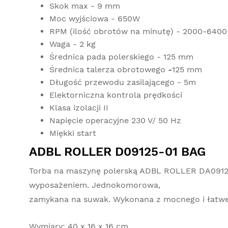
Skok max - 9 mm
Moc wyjściowa - 650W
RPM (ilość obrotów na minutę) - 2000-6400
Waga - 2 kg
Średnica pada polerskiego - 125 mm
Średnica talerza obrotowego
-
125 mm
Długość przewodu zasilającego - 5m
Elektorniczna kontrola prędkości
Klasa izolacji II
Napięcie operacyjne 230 V/ 50 Hz
Miękki start
ADBL ROLLER D09125-01 BAG
Torba na maszynę polerską ADBL ROLLER DA09125-
wyposażeniem. Jednokomorowa,
zamykana na suwak. Wykonana z mocnego i łatweg
Wymiary: 40 x 16 x 16 cm