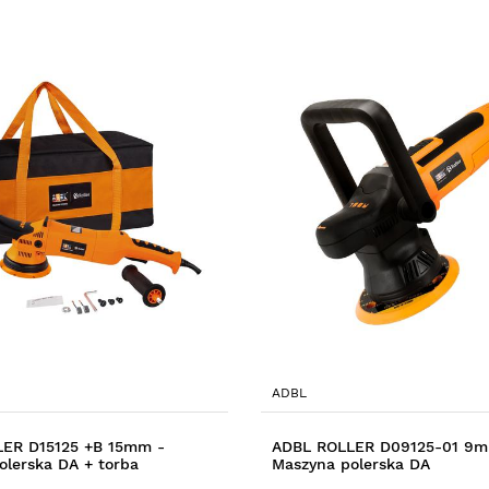
ADBL
ER D15125 +B 15mm -
ADBL ROLLER D09125-01 9m
olerska DA + torba
Maszyna polerska DA