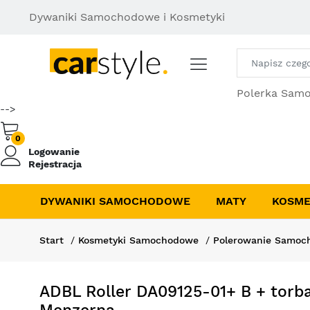
Dywaniki Samochodowe i Kosmetyki
Polerka Sam
-->
0
Logowanie
Rejestracja
DYWANIKI SAMOCHODOWE
MATY
KOSME
Start
Kosmetyki Samochodowe
Polerowanie Samoc
ADBL Roller DA09125-01+ B + torb