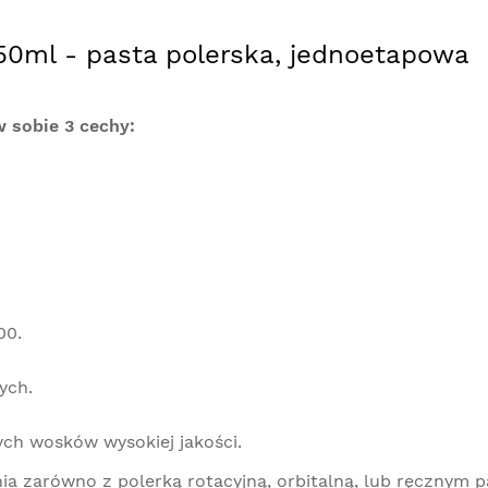
50ml - pasta polerska, jednoetapowa
w sobie 3 cechy:
00.
ych.
ych wosków wysokiej jakości.
a zarówno z polerką rotacyjną, orbitalną, lub ręcznym 