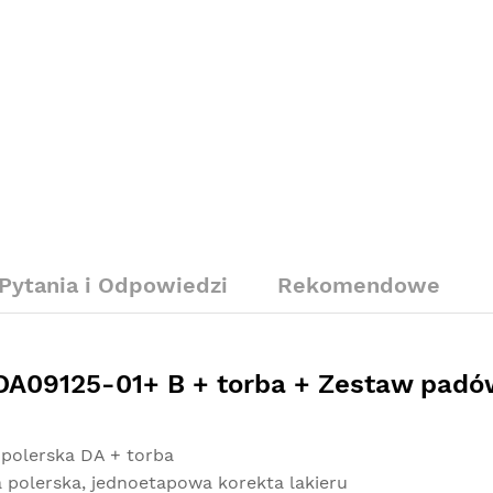
Pytania i Odpowiedzi
Rekomendowe
 DA09125-01+ B + torba + Zestaw padó
olerska DA + torba
 polerska, jednoetapowa korekta lakieru