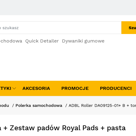
Szu
ochodowa
Quick Detailer
Dywaniki gumowe
TYKI
AKCESORIA
PROMOCJE
PRODUCENCI
hodu
Polerka samochodowa
ADBL Roller DA09125-01+ B + t
a + Zestaw padów Royal Pads + pasta