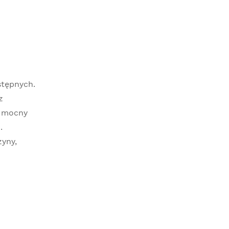
stępnych.
z
o mocny
.
zyny,