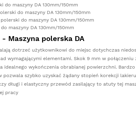
erski do maszyny DA 130mm/150mm
 polerski do maszyny DA 130mm/150mm
ad polerski do maszyny DA 130mm/150mm
rski do maszyny DA 130mm/150mm
- Maszyna polerska DA
ają dotrzeć użytkownikowi do miejsc dotychczas niedo
 nad wymagającymi elementami. Skok 9 mm w połączeniu 
ja idealnego wykończenia obrabianej powierzchni. Bardz
ów pozwala szybko uzyskać żądany stopień korekcji lakieru
y długi i elastyczny przewód zasilający to atuty tej mas
ej pracy