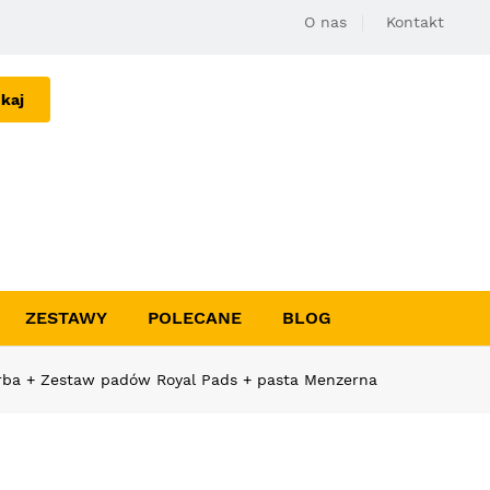
O nas
Kontakt
kaj
ZESTAWY
POLECANE
BLOG
orba + Zestaw padów Royal Pads + pasta Menzerna