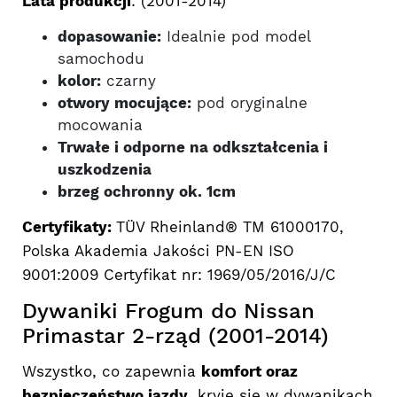
Lata produkcji
: (2001-2014)
dopasowanie:
Idealnie pod model
samochodu
kolor:
czarny
otwory mocujące:
pod oryginalne
mocowania
Trwałe i odporne na odkształcenia i
uszkodzenia
brzeg ochronny ok. 1cm
Certyfikaty:
TÜV Rheinland® TM 61000170,
Polska Akademia Jakości PN-EN ISO
9001:2009 Certyfikat nr: 1969/05/2016/J/C
Dywaniki Frogum do Nissan
Primastar 2-rząd (2001-2014)
Wszystko, co zapewnia
komfort oraz
bezpieczeństwo jazdy
, kryje się w dywanikach