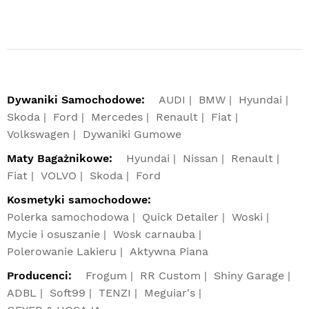
Dywaniki Samochodowe:
AUDI
BMW
Hyundai
Skoda
Ford
Mercedes
Renault
Fiat
Volkswagen
Dywaniki Gumowe
Maty Bagażnikowe:
Hyundai
Nissan
Renault
Fiat
VOLVO
Skoda
Ford
Kosmetyki samochodowe:
Polerka samochodowa
Quick Detailer
Woski
Mycie i osuszanie
Wosk carnauba
Polerowanie Lakieru
Aktywna Piana
Producenci:
Frogum
RR Custom
Shiny Garage
ADBL
Soft99
TENZI
Meguiar's