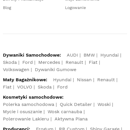
Blog
Logowanie
Dywaniki Samochodowe:
AUDI
BMW
Hyundai
Skoda
Ford
Mercedes
Renault
Fiat
Volkswagen
Dywaniki Gumowe
Maty Bagażnikowe:
Hyundai
Nissan
Renault
Fiat
VOLVO
Skoda
Ford
Kosmetyki samochodowe:
Polerka samochodowa
Quick Detailer
Woski
Mycie i osuszanie
Wosk carnauba
Polerowanie Lakieru
Aktywna Piana
Producenci:
Frogum
RR Custom
Shiny Garage