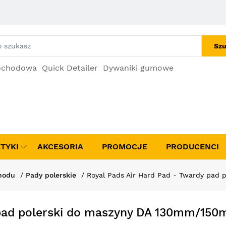
Szu
ochodowa
Quick Detailer
Dywaniki gumowe
TYKI
AKCESORIA
PROMOCJE
PRODUCENCI
hodu
Pady polerskie
Royal Pads Air Hard Pad - Twardy pad
y pad polerski do maszyny DA 130mm/15