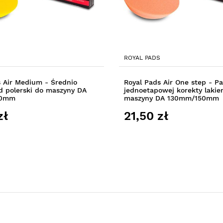
ROYAL PADS
s Air Medium - Średnio
Royal Pads Air One step - P
d polerski do maszyny DA
jednoetapowej korekty lakie
50mm
maszyny DA 130mm/150mm
zł
21,50 zł