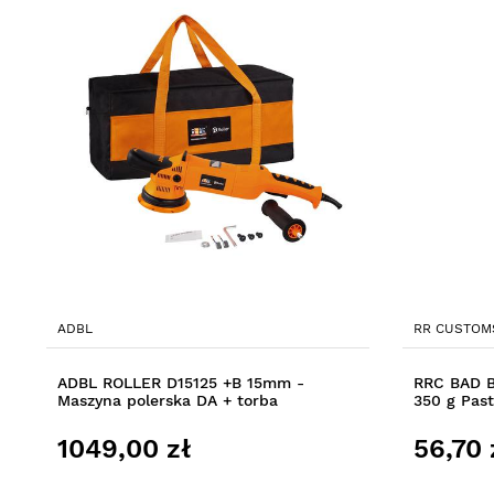
ADBL
RR CUSTOM
ADBL ROLLER D15125 +B 15mm -
RRC BAD BO
Maszyna polerska DA + torba
350 g Past
1049,00 zł
56,70 