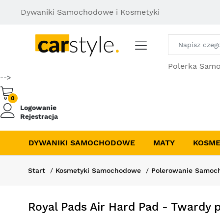
Dywaniki Samochodowe i Kosmetyki
Polerka Sam
-->
0
Logowanie
Rejestracja
DYWANIKI SAMOCHODOWE
MATY
KOSME
Start
Kosmetyki Samochodowe
Polerowanie Samoc
Royal Pads Air Hard Pad - Tward