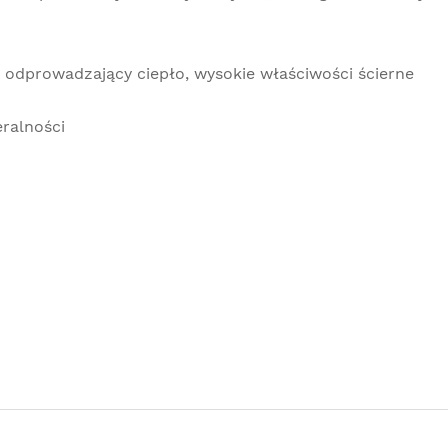
dprowadzający ciepło, wysokie właściwości ścierne
eralności