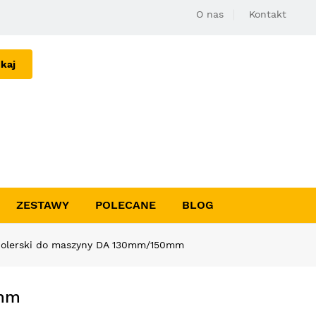
O nas
Kontakt
kaj
ZESTAWY
POLECANE
BLOG
 polerski do maszyny DA 130mm/150mm
0mm