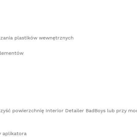
czania plastików wewnętrznych
 elementów
zyść powierzchnię Interior Detailer BadBoys lub przy mo
 aplikatora