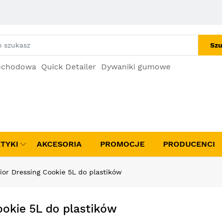
Szu
ochodowa
Quick Detailer
Dywaniki gumowe
TYKI
AKCESORIA
PROMOCJE
PRODUCENCI
or Dressing Cookie 5L do plastików
okie 5L do plastików