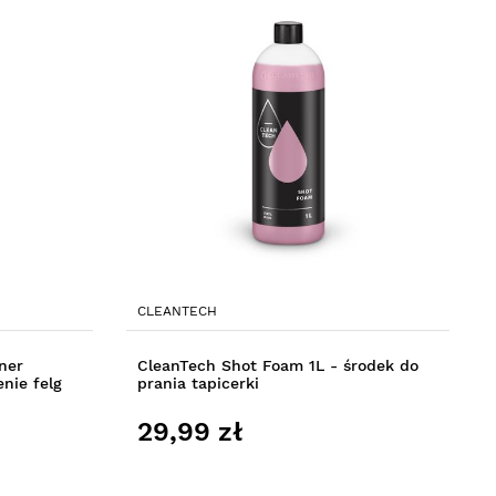
CLEANTECH
ner
CleanTech Shot Foam 1L - środek do
enie felg
prania tapicerki
29,99 zł