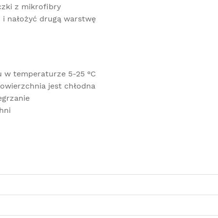
ki z mikrofibry
 i nałożyć drugą warstwę
 w temperaturze 5-25 °C
powierzchnia jest chłodna
egrzanie
hni