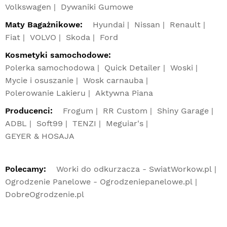
Volkswagen
Dywaniki Gumowe
Maty Bagażnikowe:
Hyundai
Nissan
Renault
Fiat
VOLVO
Skoda
Ford
Kosmetyki samochodowe:
Polerka samochodowa
Quick Detailer
Woski
Mycie i osuszanie
Wosk carnauba
Polerowanie Lakieru
Aktywna Piana
Producenci:
Frogum
RR Custom
Shiny Garage
ADBL
Soft99
TENZI
Meguiar's
GEYER & HOSAJA
Polecamy:
Worki do odkurzacza - SwiatWorkow.pl
Ogrodzenie Panelowe - Ogrodzeniepanelowe.pl
DobreOgrodzenie.pl