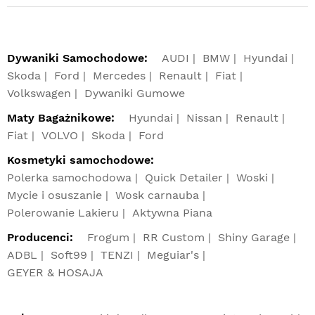
Dywaniki Samochodowe:
AUDI
BMW
Hyundai
Skoda
Ford
Mercedes
Renault
Fiat
Volkswagen
Dywaniki Gumowe
Maty Bagażnikowe:
Hyundai
Nissan
Renault
Fiat
VOLVO
Skoda
Ford
Kosmetyki samochodowe:
Polerka samochodowa
Quick Detailer
Woski
Mycie i osuszanie
Wosk carnauba
Polerowanie Lakieru
Aktywna Piana
Producenci:
Frogum
RR Custom
Shiny Garage
ADBL
Soft99
TENZI
Meguiar's
GEYER & HOSAJA