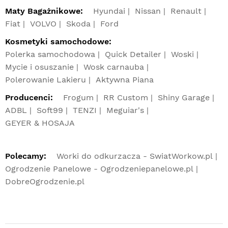
Maty Bagażnikowe:
Hyundai
Nissan
Renault
Fiat
VOLVO
Skoda
Ford
Kosmetyki samochodowe:
Polerka samochodowa
Quick Detailer
Woski
Mycie i osuszanie
Wosk carnauba
Polerowanie Lakieru
Aktywna Piana
Producenci:
Frogum
RR Custom
Shiny Garage
ADBL
Soft99
TENZI
Meguiar's
GEYER & HOSAJA
Polecamy:
Worki do odkurzacza - SwiatWorkow.pl
Ogrodzenie Panelowe - Ogrodzeniepanelowe.pl
DobreOgrodzenie.pl