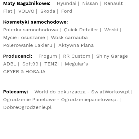
Maty Bagażnikowe:
Hyundai
Nissan
Renault
Fiat
VOLVO
Skoda
Ford
Kosmetyki samochodowe:
Polerka samochodowa
Quick Detailer
Woski
Mycie i osuszanie
Wosk carnauba
Polerowanie Lakieru
Aktywna Piana
Producenci:
Frogum
RR Custom
Shiny Garage
ADBL
Soft99
TENZI
Meguiar's
GEYER & HOSAJA
Polecamy:
Worki do odkurzacza - SwiatWorkow.pl
Ogrodzenie Panelowe - Ogrodzeniepanelowe.pl
DobreOgrodzenie.pl