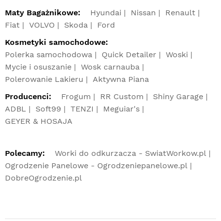
Maty Bagażnikowe:
Hyundai
Nissan
Renault
Fiat
VOLVO
Skoda
Ford
Kosmetyki samochodowe:
Polerka samochodowa
Quick Detailer
Woski
Mycie i osuszanie
Wosk carnauba
Polerowanie Lakieru
Aktywna Piana
Producenci:
Frogum
RR Custom
Shiny Garage
ADBL
Soft99
TENZI
Meguiar's
GEYER & HOSAJA
Polecamy:
Worki do odkurzacza - SwiatWorkow.pl
Ogrodzenie Panelowe - Ogrodzeniepanelowe.pl
DobreOgrodzenie.pl