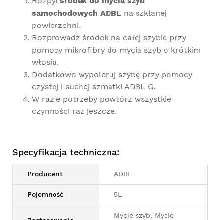
Rozpyl
środek do mycia szyb
samochodowych ADBL
na szklanej
powierzchni.
Rozprowadź środek na całej szybie przy
pomocy
mikrofibry do mycia szyb
o krótkim
włosiu.
Dodatkowo wypoleruj szybę przy pomocy
czystej i suchej
szmatki ADBL G
.
W razie potrzeby powtórz wszystkie
czynności raz jeszcze.
Specyfikacja techniczna:
Producent
ADBL
Pojemność
5L
Mycie szyb, Mycie
Zastosowanie