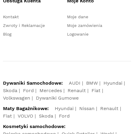
Obsługa Klienta
Moje Konto
Kontakt
Moje dane
Zwroty i Reklamacje
Moje zamówienia
Blog
Logowanie
Dywaniki Samochodowe:
AUDI
BMW
Hyundai
Skoda
Ford
Mercedes
Renault
Fiat
Volkswagen
Dywaniki Gumowe
Maty Bagażnikowe:
Hyundai
Nissan
Renault
Fiat
VOLVO
Skoda
Ford
Kosmetyki samochodowe:
Polerka samochodowa
Quick Detailer
Woski