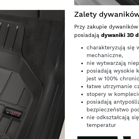
Zalety dywaników
Przy zakupie dywaników w
posiadają
dywaniki 3D d
charakteryzują się
mechaniczne,
nie wytwarzają nie
posiadają wysokie 
jest w 100% chroni
łatwe utrzymanie cz
stopery w kompleci
posiadają antypośl
bezpieczeństwo pod
nie odkształcają si
temperatur