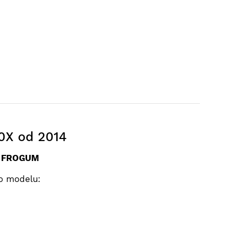
00X od 2014
e FROGUM
o modelu: