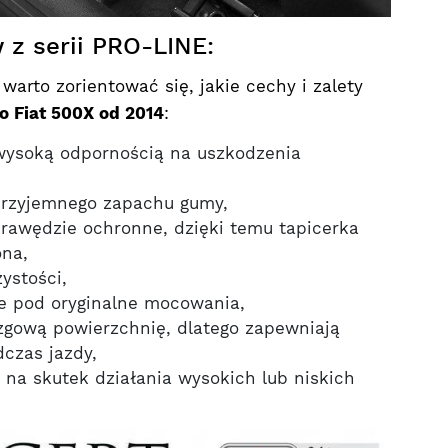
 z serii PRO-LINE:
arto zorientować się, jakie cechy i zalety
o Fiat 500X od 2014
:
 wysoką odpornością na uszkodzenia
przyjemnego zapachu gumy,
krawędzie ochronne, dzięki temu tapicerka
ona,
ystości,
e pod oryginalne mocowania,
izgową powierzchnię, dlatego zapewniają
czas jazdy,
ę na skutek działania wysokich lub niskich