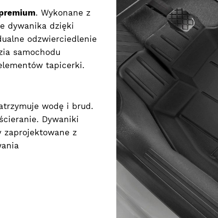
premium
. Wykonane z
e dywanika dzięki
ualne odzwierciedlenie
ozia samochodu
lementów tapicerki.
atrzymuje wodę i brud.
cieranie. Dywaniki
y zaprojektowane z
wania