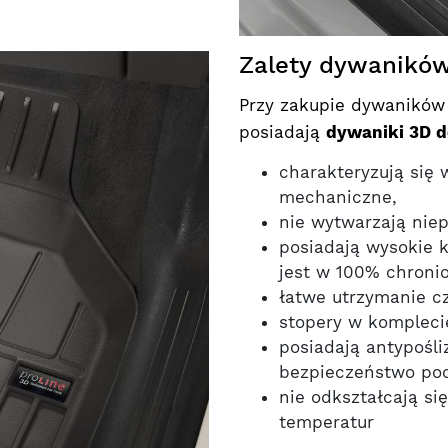
Zalety dywaników
Przy zakupie dywaników w
posiadają
dywaniki 3D d
charakteryzują się
mechaniczne,
nie wytwarzają nie
posiadają wysokie 
jest w 100% chroni
łatwe utrzymanie cz
stopery w kompleci
posiadają antypośl
bezpieczeństwo pod
nie odkształcają si
temperatur