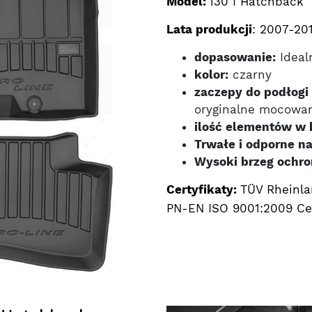
Model:
i30 I Hatchback
Lata produkcji
: 2007-20
dopasowanie:
Ideal
kolor:
czarny
zaczepy do podłogi 
oryginalne mocowa
ilość elementów w 
Trwałe i odporne na
Wysoki brzeg ochro
Certyfikaty:
TÜV Rheinla
PN-EN ISO 9001:2009 Cer