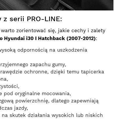
 z serii PRO-LINE:
arto zorientować się, jakie cechy i zalety
o Hyundai i30 I Hatchback (2007-2012)
:
 wysoką odpornością na uszkodzenia
przyjemnego zapachu gumy,
krawędzie ochronne, dzięki temu tapicerka
ona,
ystości,
e pod oryginalne mocowania,
izgową powierzchnię, dlatego zapewniają
czas jazdy,
ę na skutek działania wysokich lub niskich