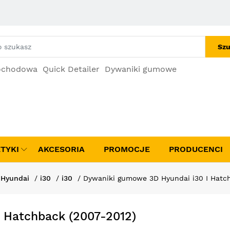
Szu
ochodowa
Quick Detailer
Dywaniki gumowe
TYKI
AKCESORIA
PROMOCJE
PRODUCENCI
Hyundai
i30
i30
Dywaniki gumowe 3D Hyundai i30 I Hatch
 Hatchback (2007-2012)