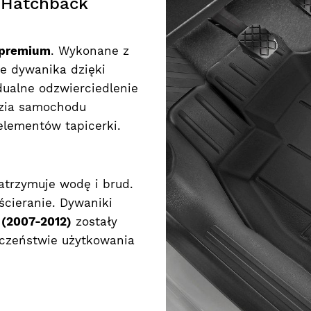
 Hatchback
premium
. Wykonane z
e dywanika dzięki
ualne odzwierciedlenie
ozia samochodu
lementów tapicerki.
atrzymuje wodę i brud.
cieranie. Dywaniki
 (2007-2012)
zostały
czeństwie użytkowania