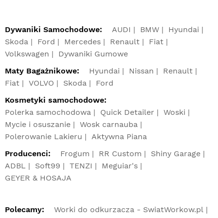
Dywaniki Samochodowe:
AUDI
BMW
Hyundai
Skoda
Ford
Mercedes
Renault
Fiat
Volkswagen
Dywaniki Gumowe
Maty Bagażnikowe:
Hyundai
Nissan
Renault
Fiat
VOLVO
Skoda
Ford
Kosmetyki samochodowe:
Polerka samochodowa
Quick Detailer
Woski
Mycie i osuszanie
Wosk carnauba
Polerowanie Lakieru
Aktywna Piana
Producenci:
Frogum
RR Custom
Shiny Garage
ADBL
Soft99
TENZI
Meguiar's
GEYER & HOSAJA
Polecamy:
Worki do odkurzacza - SwiatWorkow.pl