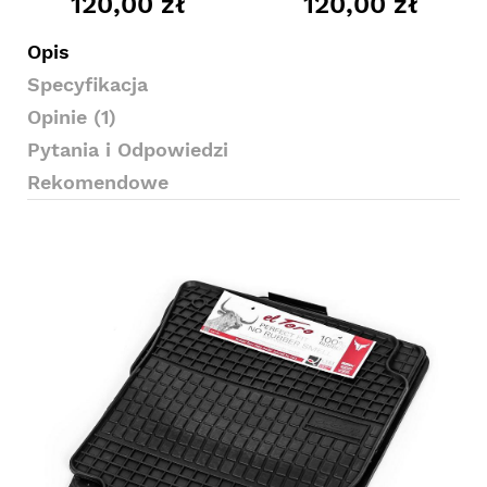
120,00 zł
120,00 zł
Opis
Specyfikacja
Opinie (1)
Pytania i Odpowiedzi
Rekomendowe