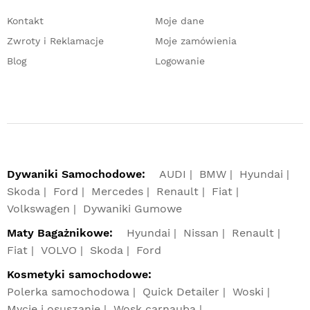
Kontakt
Moje dane
Zwroty i Reklamacje
Moje zamówienia
Blog
Logowanie
Dywaniki Samochodowe:
AUDI
BMW
Hyundai
Skoda
Ford
Mercedes
Renault
Fiat
Volkswagen
Dywaniki Gumowe
Maty Bagażnikowe:
Hyundai
Nissan
Renault
Fiat
VOLVO
Skoda
Ford
Kosmetyki samochodowe:
Polerka samochodowa
Quick Detailer
Woski
Mycie i osuszanie
Wosk carnauba