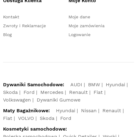
Obsługa Klienta
Moje Konto
Kontakt
Moje dane
Zwroty i Reklamacje
Moje zamówienia
Blog
Logowanie
Dywaniki Samochodowe:
AUDI
BMW
Hyundai
Skoda
Ford
Mercedes
Renault
Fiat
Volkswagen
Dywaniki Gumowe
Maty Bagażnikowe:
Hyundai
Nissan
Renault
Fiat
VOLVO
Skoda
Ford
Kosmetyki samochodowe:
Polerka samochodowa
Quick Detailer
Woski