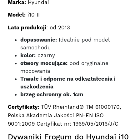
Marka:
Hyundai
Model:
i10 II
Lata produkcji
: od 2013
dopasowanie:
Idealnie pod model
samochodu
kolor:
czarny
otwory mocujące:
pod oryginalne
mocowania
Trwałe i odporne na odkształcenia i
uszkodzenia
brzeg ochronny ok. 1cm
Certyfikaty:
TÜV Rheinland® TM 61000170,
Polska Akademia Jakości PN-EN ISO
9001:2009 Certyfikat nr: 1969/05/2016/J/C
Dywaniki Frogum do Hyundai i10