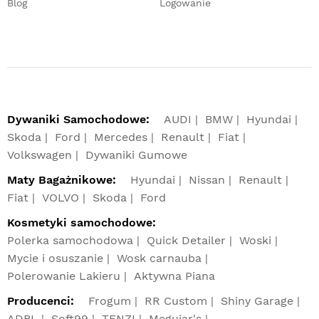
Blog
Logowanie
Dywaniki Samochodowe:
AUDI
BMW
Hyundai
Skoda
Ford
Mercedes
Renault
Fiat
Volkswagen
Dywaniki Gumowe
Maty Bagażnikowe:
Hyundai
Nissan
Renault
Fiat
VOLVO
Skoda
Ford
Kosmetyki samochodowe:
Polerka samochodowa
Quick Detailer
Woski
Mycie i osuszanie
Wosk carnauba
Polerowanie Lakieru
Aktywna Piana
Producenci:
Frogum
RR Custom
Shiny Garage
ADBL
Soft99
TENZI
Meguiar's