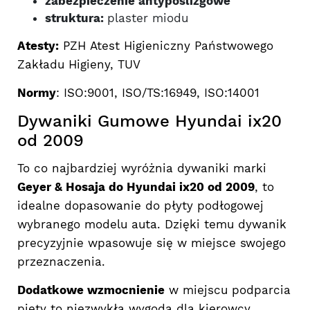
zabezpieczenie antypoślizgowe
struktura:
plaster miodu
Atesty:
PZH Atest Higieniczny Państwowego
Zakładu Higieny, TUV
Normy
: ISO:9001, ISO/TS:16949, ISO:14001
Dywaniki Gumowe Hyundai ix20
od 2009
To co najbardziej wyróżnia dywaniki marki
Geyer & Hosaja do Hyundai ix20 od 2009
, to
idealne dopasowanie do płyty podłogowej
wybranego modelu auta. Dzięki temu dywanik
precyzyjnie wpasowuje się w miejsce swojego
przeznaczenia.
Dodatkowe wzmocnienie
w miejscu podparcia
pięty to niezwykła wygoda dla kierowcy,