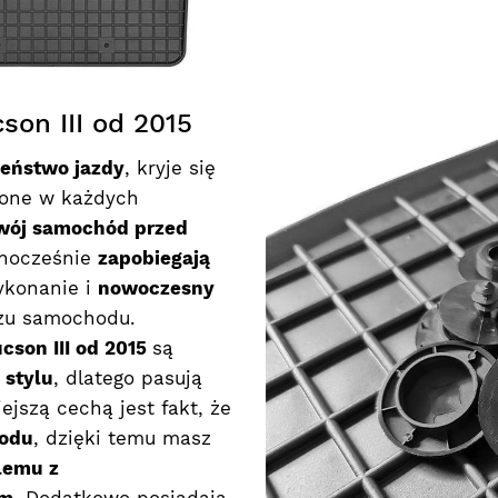
on III od 2015
zeństwo jazdy
, kryje się
ione w każdych
wój samochód przed
dnocześnie
zapobiegają
ykonanie i
nowoczesny
zu samochodu.
cson III od 2015
są
 stylu
, dlatego pasują
jszą cechą jest fakt, że
hodu
, dzięki temu masz
lemu z