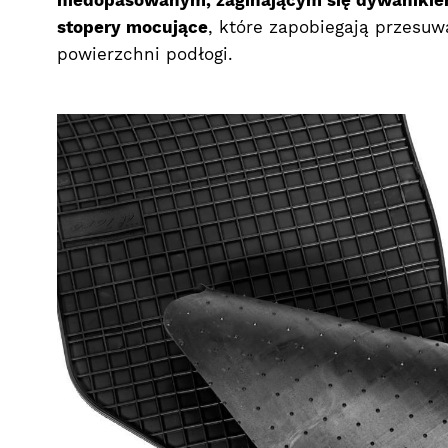
niedopasowanym, zaginającym się dywaniki
stopery mocujące
, które zapobiegają przesuw
powierzchni podłogi.