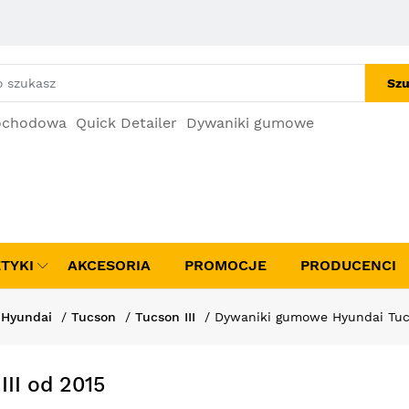
Szu
ochodowa
Quick Detailer
Dywaniki gumowe
TYKI
AKCESORIA
PROMOCJE
PRODUCENCI
Hyundai
Tucson
Tucson III
Dywaniki gumowe Hyundai Tucs
II od 2015