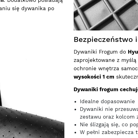
em
. Dodatkowo posiadają
aniu się dywanika po
Bezpieczeństwo i
Dywaniki Frogum do
Hyu
zaprojektowane z myślą 
ochronie wnętrza samoc
wysokości 1 cm
skuteczn
Dywaniki frogum cechuj
Idealne dopasowanie
Dywaniki nie przesuw
zestawu oraz kolcom
Nie ślizgają się, co p
W pełni zabezpiecza 