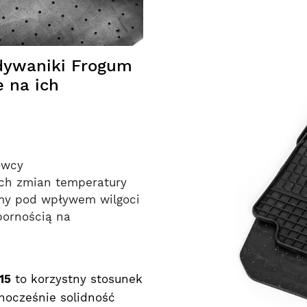
 dywaniki Frogum
 na ich
owcy
ch zmian temperatury
my pod wpływem wilgoci
pornością na
15
to korzystny stosunek
dnocześnie solidność