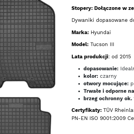
Stopery: Dołączone w z
Dywaniki dopasowane d
Marka:
Hyundai
Model:
Tucson III
Lata produkcji
: od 2015
dopasowanie:
Ideal
kolor:
czarny
otwory mocujące:
p
Trwałe i odporne na
brzeg ochronny ok.
Certyfikaty:
TÜV Rheinla
PN-EN ISO 9001:2009 Cer