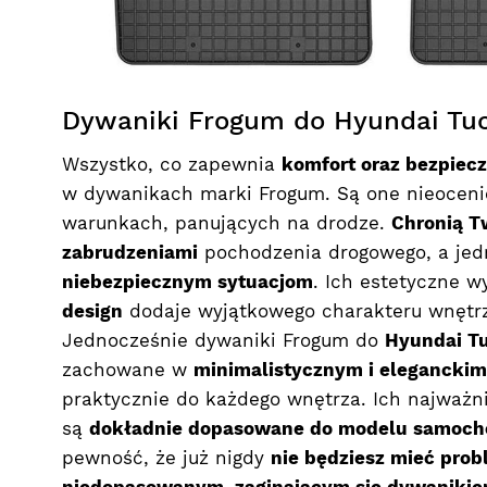
Dywaniki Frogum do Hyundai Tucs
Wszystko, co zapewnia
komfort oraz bezpiec
w dywanikach marki Frogum. Są one nieocen
warunkach, panujących na drodze.
Chronią T
zabrudzeniami
pochodzenia drogowego, a je
niebezpiecznym sytuacjom
. Ich estetyczne w
design
dodaje wyjątkowego charakteru wnętr
Jednocześnie dywaniki Frogum do
Hyundai Tu
zachowane w
minimalistycznym i eleganckim
praktycznie do każdego wnętrza. Ich najważnie
są
dokładnie dopasowane do modelu samoc
pewność, że już nigdy
nie będziesz mieć prob