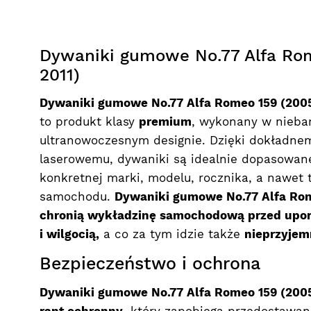
Dywaniki gumowe No.77 Alfa Ro
2011)
Dywaniki gumowe No.77 Alfa Romeo 159 (200
to produkt klasy
premium
, wykonany w nieba
ultranowoczesnym designie. Dzięki dokładne
laserowemu, dywaniki są idealnie dopasowane
konkretnej marki, modelu, rocznika, a nawet
samochodu.
Dywaniki gumowe No.77 Alfa Rom
chronią wykładzinę samochodową przed upo
i wilgocią,
a co za tym idzie także
nieprzyjem
Bezpieczeństwo i ochrona
Dywaniki gumowe No.77 Alfa Romeo 159 (2005
rant ochronny
, który zapobiega przedostawan