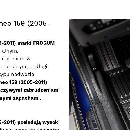
meo 159 (2005-
5-2011) marki FROGUM
nalnym,
mu pomiarowi
 do obrysu podłogi
 typu nadwozia
eo 159 (2005-2011)
rczywymi zabrudzeniami
nymi zapachami.
-2011) posiadają wysoki
iu się wody na zewnątrz.