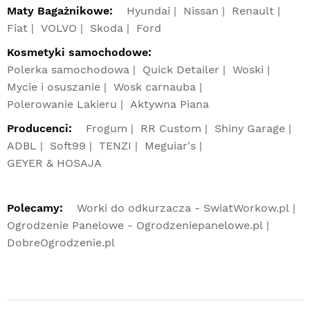
Maty Bagażnikowe:
Hyundai
Nissan
Renault
Fiat
VOLVO
Skoda
Ford
Kosmetyki samochodowe:
Polerka samochodowa
Quick Detailer
Woski
Mycie i osuszanie
Wosk carnauba
Polerowanie Lakieru
Aktywna Piana
Producenci:
Frogum
RR Custom
Shiny Garage
ADBL
Soft99
TENZI
Meguiar's
GEYER & HOSAJA
Polecamy:
Worki do odkurzacza - SwiatWorkow.pl
Ogrodzenie Panelowe - Ogrodzeniepanelowe.pl
DobreOgrodzenie.pl