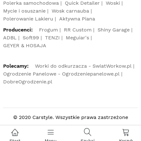
Polerka samochodowa
Quick Detailer
Woski
Mycie i osuszanie
Wosk carnauba
Polerowanie Lakieru
Aktywna Piana
Producenci:
Frogum
RR Custom
Shiny Garage
ADBL
Soft99
TENZI
Meguiar's
GEYER & HOSAJA
Polecamy:
Worki do odkurzacza - SwiatWorkow.pl
Ogrodzenie Panelowe - Ogrodzeniepanelowe.pl
DobreOgrodzenie.pl
© 2020 Carstyle. Wszystkie prawa zastrzeżone
Start
Menu
Szukaj
Koszyk