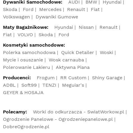
Dywaniki Samochodowe:
AUDI
BMW
Hyundai
Skoda
Ford
Mercedes
Renault
Fiat
Volkswagen
Dywaniki Gumowe
Maty Bagażnikowe:
Hyundai
Nissan
Renault
Fiat
VOLVO
Skoda
Ford
Kosmetyki samochodowe:
Polerka samochodowa
Quick Detailer
Woski
Mycie i osuszanie
Wosk carnauba
Polerowanie Lakieru
Aktywna Piana
Producenci:
Frogum
RR Custom
Shiny Garage
ADBL
Soft99
TENZI
Meguiar's
GEYER & HOSAJA
Polecamy:
Worki do odkurzacza - SwiatWorkow.pl
Ogrodzenie Panelowe - Ogrodzeniepanelowe.pl
DobreOgrodzenie.pl