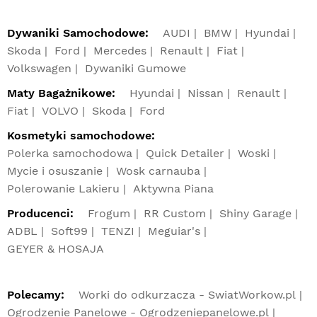
Dywaniki Samochodowe:
AUDI
BMW
Hyundai
Skoda
Ford
Mercedes
Renault
Fiat
Volkswagen
Dywaniki Gumowe
Maty Bagażnikowe:
Hyundai
Nissan
Renault
Fiat
VOLVO
Skoda
Ford
Kosmetyki samochodowe:
Polerka samochodowa
Quick Detailer
Woski
Mycie i osuszanie
Wosk carnauba
Polerowanie Lakieru
Aktywna Piana
Producenci:
Frogum
RR Custom
Shiny Garage
ADBL
Soft99
TENZI
Meguiar's
GEYER & HOSAJA
Polecamy:
Worki do odkurzacza - SwiatWorkow.pl
Ogrodzenie Panelowe - Ogrodzeniepanelowe.pl