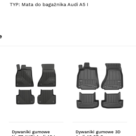
TYP:
Mata do bagażnika Audi A5 I
e
Dywaniki gumowe
Dywaniki gumowe 3D