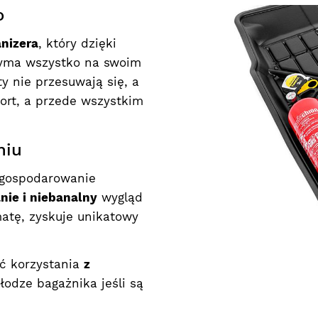
o
nizera
, który dzięki
zyma wszystko na swoim
y nie przesuwają się, a
ort, a przede wszystkim
niu
gospodarowanie
ie i niebanalny
wygląd
tę, zyskuje unikatowy
ć korzystania
z
odze bagażnika jeśli są