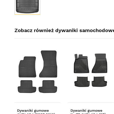
Zobacz również dywaniki samochodow
Dywaniki gumowe
Dywaniki gumowe