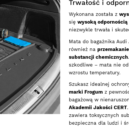
Trwałość i odpor
Wykonana została z
wys
się
wysoką odpornością i
niezwykle trwała i skute
Mata do bagażnika Audi 
również na
przemakanie,
substancji chemicznych
szkodliwe – mata nie od
wzrostu temperatury.
Szukasz idealnej ochro
marki Frogum
z pewnośc
bagażową w nienaruszon
Akademii Jakości CERT
zawiera toksycznych subs
bezpieczna dla ludzi i 