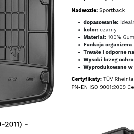
Nadwozie:
Sportback
dopasowanie:
Ideal
kolor:
czarny
Materiał:
100% Guma
Funkcja organizera
Trwałe i odporne na
Wysoki brzeg ochro
Wyprodukowane w 
Certyfikaty:
TÜV Rheinla
PN-EN ISO 9001:2009 Cer
-2011) -