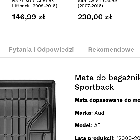
No.77 AUDI Audi A5 I
Audi A5 8T Coupe
Liftback (2009-2016)
(2007-2016)
146,99 zł
230,00 zł
Pytania i Odpowiedzi
Rekomendowe
Mata do bagażnik
Sportback
Mata dopasowane do mo
Marka:
Audi
Model:
A5
Lata produkcji
: (2009-20