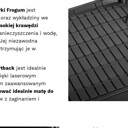
rki Frogum
jest
 oraz wykładziny we
sokiej krawędzi
zanieczyszczenia i wodę,
 Jej niezawodna
atrzymując je w
rtback
jest idealnie
ięki laserowym
akim zaawansowanym
ować idealnie matę do
w z zaginaniem i