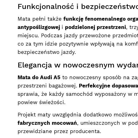
Funkcjonalność i bezpieczeństw
Mata pełni także
funkcję fenomenalnego orga
antypoślizgowej
i
podzielonej przestrzeni
, tr
miejscu. Podczas jazdy przewożone przedmiot
co za tym idzie pozytywnie wpływają na komf
bezpieczeństwo jazdy.
Elegancja w nowoczesnym wyda
Mata do Audi A5
to nowoczesny sposób na za
przestrzeni bagażowej.
Perfekcyjne dopasowan
sprawia, że każdy samochód wyposażony w ma
powiew świeżości.
Projekt maty uwzględnia dodatkowo możliwoś
fabrycznych mocowań
, umieszczonych w podł
przewidziane przez producenta.