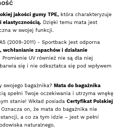
ność
okiej jakości gumy TPE,
która charakteryzuje
 elastycznością.
Dzięki temu mata jest
czna w swojej funkcji.
A5 (2009-2011) - Sportback jest odporna
 wchłanianie zapachów i działanie
. Promienie UV również nie są dla niej
barwia się i nie odkształca się pod wpływem
ny swojego bagażnika?
Mata do bagażnika
ią spełni Twoje oczekiwania i utrzyma wnękę
ym stanie! Wkład posiada
Certyfikat Polskiej
. Oznacza on, że mata do bagażnika nie
tancji, a co za tym idzie – jest w pełni
środowiska naturalnego.