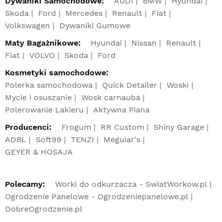
Dywaniki Samochodowe:
AUDI
BMW
Hyundai
Skoda
Ford
Mercedes
Renault
Fiat
Volkswagen
Dywaniki Gumowe
Maty Bagażnikowe:
Hyundai
Nissan
Renault
Fiat
VOLVO
Skoda
Ford
Kosmetyki samochodowe:
Polerka samochodowa
Quick Detailer
Woski
Mycie i osuszanie
Wosk carnauba
Polerowanie Lakieru
Aktywna Piana
Producenci:
Frogum
RR Custom
Shiny Garage
ADBL
Soft99
TENZI
Meguiar's
GEYER & HOSAJA
Polecamy:
Worki do odkurzacza - SwiatWorkow.pl
Ogrodzenie Panelowe - Ogrodzeniepanelowe.pl
DobreOgrodzenie.pl