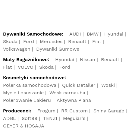
Dywaniki Samochodowe:
AUDI
BMW
Hyundai
Skoda
Ford
Mercedes
Renault
Fiat
Volkswagen
Dywaniki Gumowe
Maty Bagażnikowe:
Hyundai
Nissan
Renault
Fiat
VOLVO
Skoda
Ford
Kosmetyki samochodowe:
Polerka samochodowa
Quick Detailer
Woski
Mycie i osuszanie
Wosk carnauba
Polerowanie Lakieru
Aktywna Piana
Producenci:
Frogum
RR Custom
Shiny Garage
ADBL
Soft99
TENZI
Meguiar's
GEYER & HOSAJA