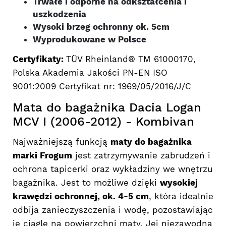
Trwałe i odporne na odkształcenia i
uszkodzenia
Wysoki brzeg ochronny ok. 5cm
Wyprodukowane w Polsce
Certyfikaty:
TÜV Rheinland® TM 61000170,
Polska Akademia Jakości PN-EN ISO
9001:2009 Certyfikat nr: 1969/05/2016/J/C
Mata do bagażnika Dacia Logan
MCV I (2006-2012) - Kombivan
Najważniejszą funkcją
maty do bagażnika
marki Frogum
jest zatrzymywanie zabrudzeń i
ochrona tapicerki oraz wykładziny we wnętrzu
bagażnika. Jest to możliwe dzięki
wysokiej
krawędzi ochronnej, ok. 4-5 cm
, która idealnie
odbija zanieczyszczenia i wodę, pozostawiając
je ciągle na powierzchni maty. Jej niezawodna