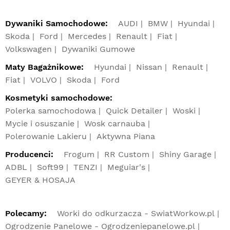
Dywaniki Samochodowe:
AUDI
BMW
Hyundai
Skoda
Ford
Mercedes
Renault
Fiat
Volkswagen
Dywaniki Gumowe
Maty Bagażnikowe:
Hyundai
Nissan
Renault
Fiat
VOLVO
Skoda
Ford
Kosmetyki samochodowe:
Polerka samochodowa
Quick Detailer
Woski
Mycie i osuszanie
Wosk carnauba
Polerowanie Lakieru
Aktywna Piana
Producenci:
Frogum
RR Custom
Shiny Garage
ADBL
Soft99
TENZI
Meguiar's
GEYER & HOSAJA
Polecamy:
Worki do odkurzacza - SwiatWorkow.pl
Ogrodzenie Panelowe - Ogrodzeniepanelowe.pl