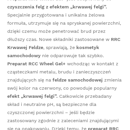
czyszczenia felg z efektem „krwawej felgi”.
Specjalnie przygotowana i unikalna żelowa
formuła, utrzymuje się na spryskanej powierzchni,
dzięki czemu może penetrować brud przez
dłuższy czas. Nowe składniki zastosowane w
RRC
Krwawej Feldze
, sprawiają, że
kosmetyk
samochodowy
nie odparowuje tak szybko.
Preparat RCC Wheel Gel+
wchodząc w kontakt z
cząsteczkami metalu, brudu i zanieczyszczeń
znajdujących się na
feldze samochodowej
zmienia
swój kolor na czerwony, co powoduje popularny
efekt „krwawej felgi”.
Całkowicie przebadany
skład i neutralne pH, są bezpieczne dla
czyszczonej powierzchni – jeśli będzie
zastosowany zgodnie z zaleceniami znajdującymi
się na opakowaniu. Dzięki temu, że
preparat RRC