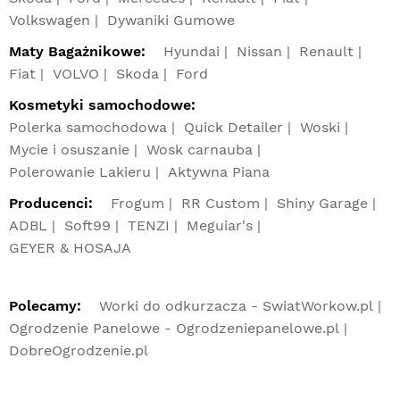
Volkswagen
Dywaniki Gumowe
Maty Bagażnikowe:
Hyundai
Nissan
Renault
Fiat
VOLVO
Skoda
Ford
Kosmetyki samochodowe:
Polerka samochodowa
Quick Detailer
Woski
Mycie i osuszanie
Wosk carnauba
Polerowanie Lakieru
Aktywna Piana
Producenci:
Frogum
RR Custom
Shiny Garage
ADBL
Soft99
TENZI
Meguiar's
GEYER & HOSAJA
Polecamy:
Worki do odkurzacza - SwiatWorkow.pl
Ogrodzenie Panelowe - Ogrodzeniepanelowe.pl
DobreOgrodzenie.pl