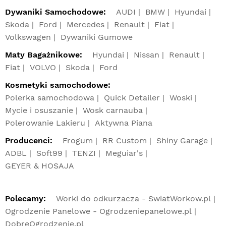
Dywaniki Samochodowe:
AUDI
BMW
Hyundai
Skoda
Ford
Mercedes
Renault
Fiat
Volkswagen
Dywaniki Gumowe
Maty Bagażnikowe:
Hyundai
Nissan
Renault
Fiat
VOLVO
Skoda
Ford
Kosmetyki samochodowe:
Polerka samochodowa
Quick Detailer
Woski
Mycie i osuszanie
Wosk carnauba
Polerowanie Lakieru
Aktywna Piana
Producenci:
Frogum
RR Custom
Shiny Garage
ADBL
Soft99
TENZI
Meguiar's
GEYER & HOSAJA
Polecamy:
Worki do odkurzacza - SwiatWorkow.pl
Ogrodzenie Panelowe - Ogrodzeniepanelowe.pl
DobreOgrodzenie.pl