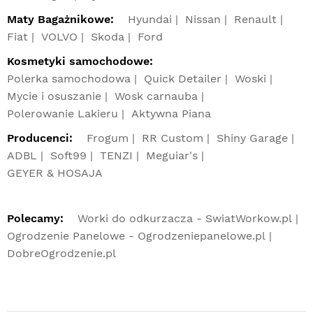
Maty Bagażnikowe:
Hyundai
Nissan
Renault
Fiat
VOLVO
Skoda
Ford
Kosmetyki samochodowe:
Polerka samochodowa
Quick Detailer
Woski
Mycie i osuszanie
Wosk carnauba
Polerowanie Lakieru
Aktywna Piana
Producenci:
Frogum
RR Custom
Shiny Garage
ADBL
Soft99
TENZI
Meguiar's
GEYER & HOSAJA
Polecamy:
Worki do odkurzacza - SwiatWorkow.pl
Ogrodzenie Panelowe - Ogrodzeniepanelowe.pl
DobreOgrodzenie.pl