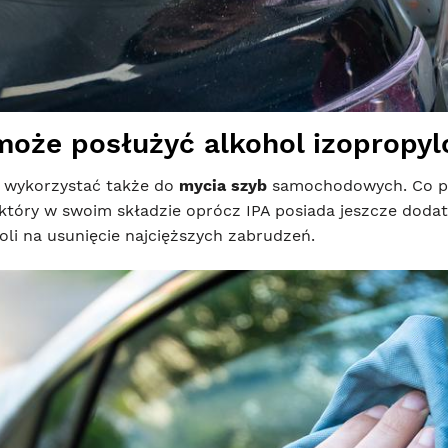
może posłużyć alkohol izopropyl
 wykorzystać także do
mycia szyb
samochodowych. Co pra
, który w swoim składzie oprócz IPA posiada jeszcze do
oli na usunięcie najcięższych zabrudzeń.