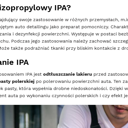
 izopropylowy IPA?
najdujący swoje zastosowanie w różnych przemysłach, m.i
ętym auto detailingu jako preparat pomocniczy. Charakte
czania i dezynfekcji powierzchni. Występuje w postaci b
hu. Podczas jego zastosowania należy zachować szczegó
Może także podrażniać tkanki przy bliskim kontakcie z 
nie IPA
osowaniem IPA jest
odtłuszczanie lakieru
przed zastosow
asty polerskiej
po polerowaniu powierzchni auta. Ten zab
ek pasty, która wypełnia drobne niedoskonałości. Dzięki
ment auta po wykonaniu czynności polerskich i czy efekt j