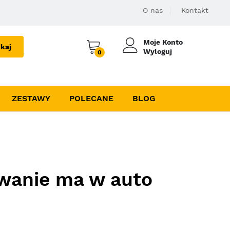
O nas
Kontakt
Moje Konto
kaj
Wyloguj
0
ZESTAWY
POLECANE
BLOG
owanie ma w auto