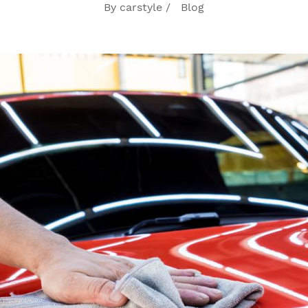
By carstyle /
Blog