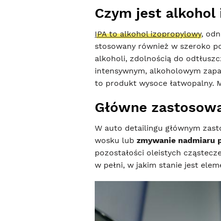
Czym jest alkohol
IPA to alkohol izopropylowy
, od
stosowany również w szeroko poj
alkoholi, zdolnością do odtłusz
intensywnym, alkoholowym zapac
to produkt wysoce łatwopalny. 
Główne zastosowa
W auto detailingu głównym zast
wosku lub
zmywanie nadmiaru p
pozostałości oleistych cząstecz
w pełni, w jakim stanie jest ele