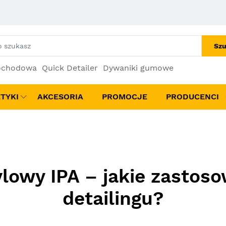
Szu
ochodowa
Quick Detailer
Dywaniki gumowe
TYKI
AKCESORIA
PROMOCJE
PRODUCENCI
ylowy IPA – jakie zastos
detailingu?