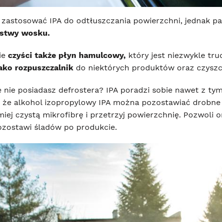
astosować IPA do odtłuszczania powierzchni, jednak pa
rstwy wosku.
ie
czyści także płyn hamulcowy,
który jest niezwykle tru
ako rozpuszczalnik
do niektórych produktów oraz czyszc
e nie posiadasz defrostera? IPA poradzi sobie nawet z 
 że alkohol izopropylowy IPA można pozostawiać drobne n
iej czystą mikrofibrę i przetrzyj powierzchnię. Pozwoli
pozostawi śladów po produkcie.