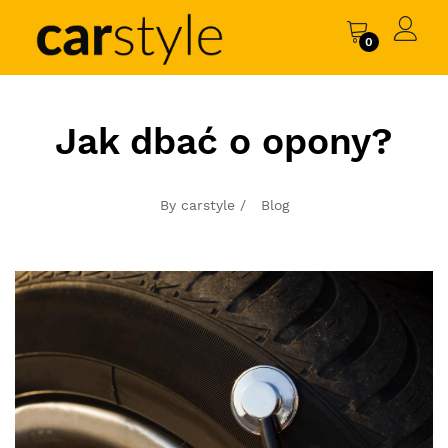
0
Jak dbać o opony?
By carstyle /
Blog