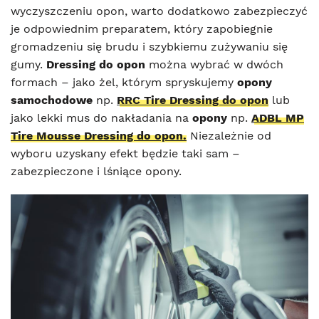
wyczyszczeniu opon, warto dodatkowo zabezpieczyć
je odpowiednim preparatem, który zapobiegnie
gromadzeniu się brudu i szybkiemu zużywaniu się
gumy.
Dressing do opon
można wybrać w dwóch
formach – jako żel, którym spryskujemy
opony
samochodowe
np.
RRC Tire Dressing do opon
lub
jako lekki mus do nakładania na
opony
np.
ADBL MP
Tire Mousse Dressing do opon.
Niezależnie od
wyboru uzyskany efekt będzie taki sam –
zabezpieczone i lśniące opony.