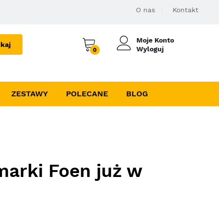
O nas
Kontakt
Moje Konto
kaj
Wyloguj
0
ZESTAWY
POLECANE
BLOG
marki Foen już w