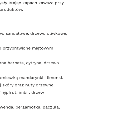
mysły. Mając zapach zawsze przy
 produktów.
wo sandałowe, drzewo oliwkowe,
kko przyprawione miętowym
lona herbata, cytryna, drzewo
omieszką mandarynki i limonki.
 skóry oraz nuty drzewne.
ejpfrut, imbir, drzew
wenda, bergamotka, paczula,