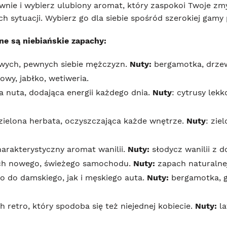
zywnie i wybierz ulubiony aromat, który zaspokoi Twoje z
ch sytuacji. Wybierz go dla siebie spośród szerokiej gamy
e są niebiańskie zapachy:
wych, pewnych siebie mężczyzn.
Nuty:
bergamotka, drze
wy, jabłko, wetiweria.
 nuta, dodająca energii każdego dnia.
Nuty
: cytrusy le
zielona herbata, oczyszczająca każde wnętrze.
Nuty
: zie
harakterystyczny aromat wanilii.
Nuty:
słodycz wanilii z d
ch nowego, świeżego samochodu.
Nuty:
zapach naturalnej
o do damskiego, jak i męskiego auta.
Nuty:
bergamotka, gr
 retro, który spodoba się też niejednej kobiecie.
Nuty:
la