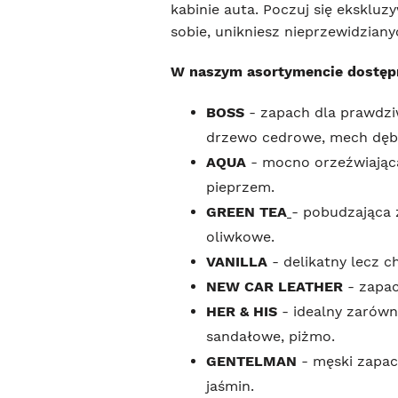
kabinie auta. Poczuj się eksklu
sobie, unikniesz nieprzewidziany
W naszym asortymencie dostępn
BOSS
- zapach dla prawdzi
drzewo cedrowe, mech dębo
AQUA
- mocno orzeźwiająca
pieprzem.
GREEN TEA
- pobudzająca 
oliwkowe.
VANILLA
- delikatny lecz c
NEW CAR LEATHER
- zapa
HER & HIS
- idealny zarówn
sandałowe, piżmo.
GENTELMAN
- męski zapach
jaśmin.