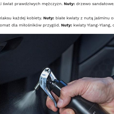
yli świat prawdziwych mężczyzn.
Nuty:
drzewo sandałowe, 
laksu każdej kobiety.
Nuty:
białe kwiaty z nutą jaśminu o
romat dla miłośników przygód.
Nuty:
kwiaty Ylang-Ylang, 