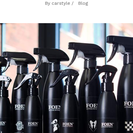
By carstyle /
Blog