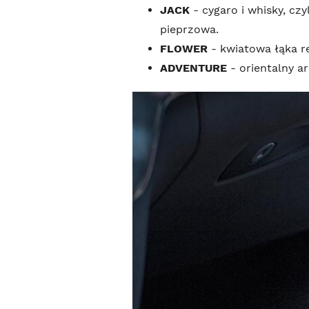
JACK
- cygaro i whisky, cz
pieprzowa.
FLOWER
- kwiatowa łąka re
ADVENTURE
- orientalny a