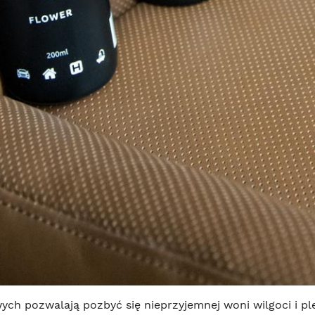
h pozwalają pozbyć się nieprzyjemnej woni wilgoci i ple