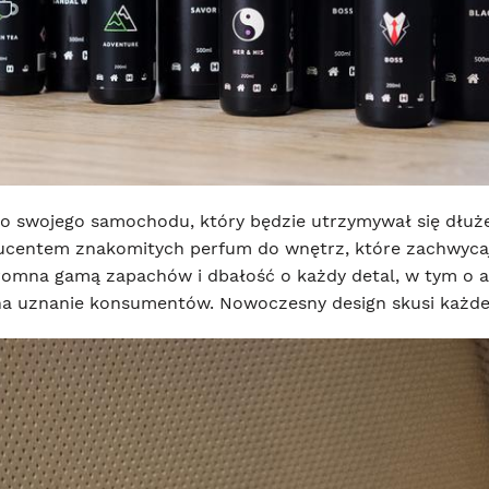
 swojego samochodu, który będzie utrzymywał się dłuże
ucentem znakomitych perfum do wnętrz, które zachwycają
romna gamą zapachów i dbałość o każdy detal, w tym o a
na uznanie konsumentów. Nowoczesny design skusi każd