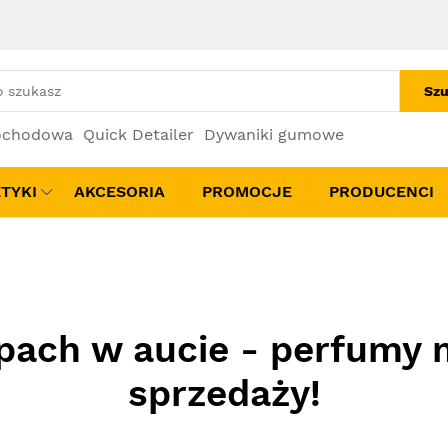
Szu
ochodowa
Quick Detailer
Dywaniki gumowe
TYKI
AKCESORIA
PROMOCJE
PRODUCENCI
pach w aucie - perfumy 
sprzedaży!