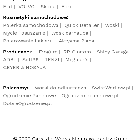
Fiat
VOLVO
Skoda
Ford
Kosmetyki samochodowe:
Polerka samochodowa
Quick Detailer
Woski
Mycie i osuszanie
Wosk carnauba
Polerowanie Lakieru
Aktywna Piana
Producenci:
Frogum
RR Custom
Shiny Garage
ADBL
Soft99
TENZI
Meguiar's
GEYER & HOSAJA
Polecamy:
Worki do odkurzacza - SwiatWorkow.pl
Ogrodzenie Panelowe - Ogrodzeniepanelowe.pl
DobreOgrodzenie.pl
© 2020 Carstyle. Wszystkie prawa zastrzeżone