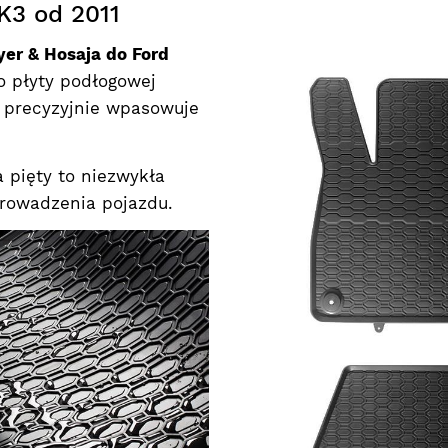
3 od 2011
er & Hosaja do Ford
o płyty podłogowej
 precyzyjnie wpasowuje
 pięty to niezwykła
prowadzenia pojazdu.