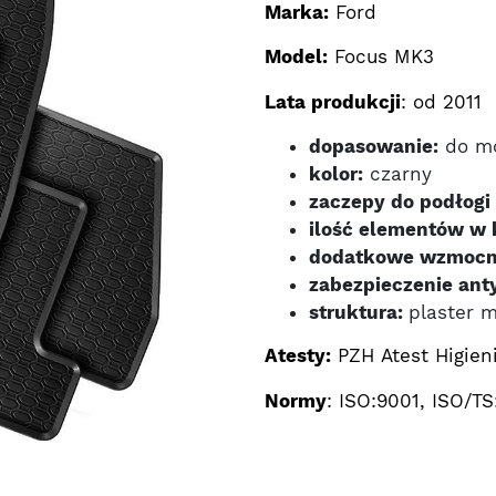
Marka:
Ford
Model:
Focus MK3
Lata produkcji
: od 2011
dopasowanie:
do mo
kolor:
czarny
zaczepy do podłogi 
ilość elementów w 
dodatkowe wzmocn
zabezpieczenie ant
struktura:
plaster 
Atesty:
PZH Atest Higien
Normy
: ISO:9001, ISO/TS