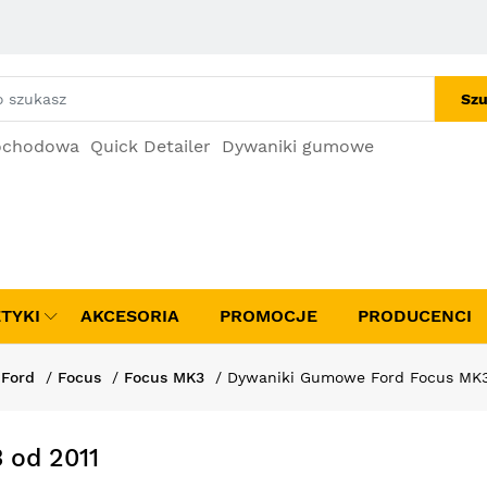
Szu
ochodowa
Quick Detailer
Dywaniki gumowe
TYKI
AKCESORIA
PROMOCJE
PRODUCENCI
Ford
Focus
Focus MK3
Dywaniki Gumowe Ford Focus MK3
 od 2011