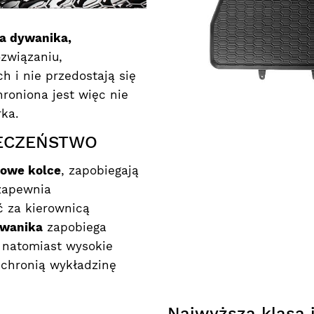
ra dywanika,
ozwiązaniu,
h i nie przedostają się
roniona jest więc nie
rka.
IECZEŃSTWO
mowe kolce
, zapobiegają
 zapewnia
 za kierownicą
ywanika
zapobiega
 natomiast wysokie
 chronią wykładzinę
Najwyższa klasa 