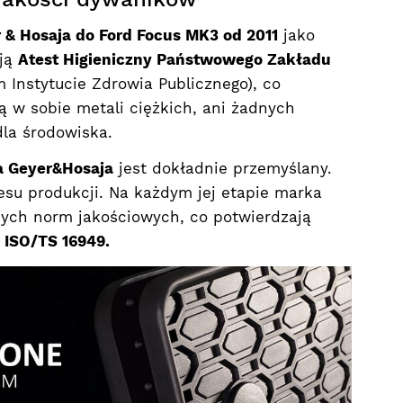
& Hosaja do Ford Focus MK3 od 2011
jako
ają
Atest Higieniczny Państwowego Zakładu
Instytucie Zdrowia Publicznego), co
ą w sobie metali ciężkich, ani żadnych
dla środowiska.
 Geyer&Hosaja
jest dokładnie przemyślany.
esu produkcji. Na każdym jej etapie marka
nych norm jakościowych, co potwierdzają
z ISO/TS 16949.