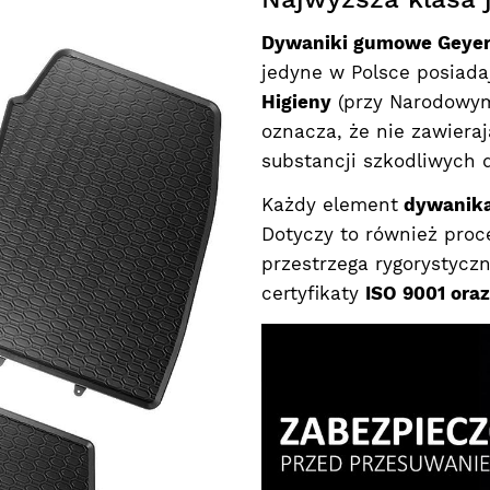
Dywaniki gumowe Geyer 
jedyne w Polsce posiad
Higieny
(przy Narodowym 
oznacza, że nie zawieraj
substancji szkodliwych 
Każdy element
dywanika
Dotyczy to również proc
przestrzega rygorystycz
certyfikaty
ISO 9001 ora