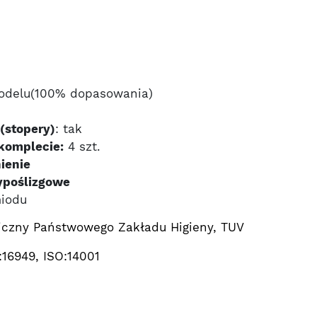
delu(100% dopasowania)
(stopery)
: tak
komplecie:
4 szt.
ienie
ypoślizgowe
miodu
iczny Państwowego Zakładu Higieny, TUV
:16949, ISO:14001