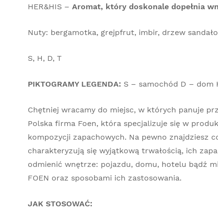
HER&HIS –
Aromat, który doskonale dopełnia wn
Nuty: bergamotka, grejpfrut, imbir, drzew sandał
S, H, D, T
PIKTOGRAMY LEGENDA:
S – samochód D – dom H-
Chętniej wracamy do miejsc, w których panuje p
Polska firma Foen, która specjalizuje się w produ
kompozycji zapachowych. Na pewno znajdziesz coś
charakteryzują się wyjątkową trwałością, ich zapa
odmienić wnętrze: pojazdu, domu, hotelu bądź mi
FOEN oraz sposobami ich zastosowania.
JAK STOSOWAĆ: