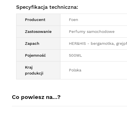
Specyfikacja techniczna:
Producent
Foen
Zastosowanie
Perfumy samochodowe
Zapach
HER&HIS - bergamotka, grejpf
Pojemność
500ML
Kraj
Polska
produkcji
Co powiesz na…?