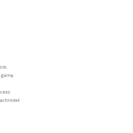
ie.
ą gamę
N
hcesz
achnideł