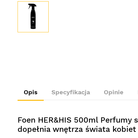
Opis
Specyfikacja
Opinie
Foen HER&HIS 500ml Perfumy s
dopełnia wnętrza świata kobiet