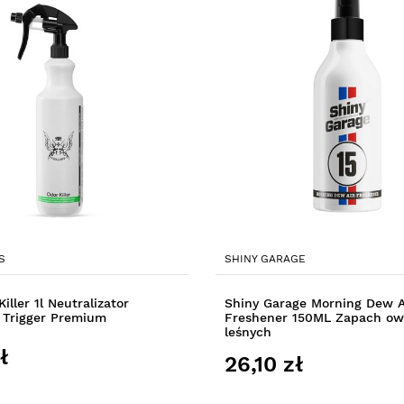
S
SHINY GARAGE
iller 1l Neutralizator
Shiny Garage Morning Dew A
 Trigger Premium
Freshener 150ML Zapach o
leśnych
ł
26,10 zł