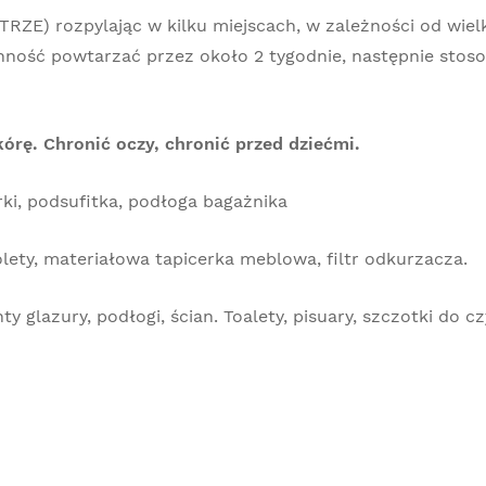
ZE) rozpylając w kilku miejscach, w zależności od wiel
nność powtarzać przez około 2 tygodnie, następnie stos
rę. Chronić oczy, chronić przed dziećmi.
ki, podsufitka, podłoga bagażnika
lety, materiałowa tapicerka meblowa, filtr odkurzacza.
 glazury, podłogi, ścian. Toalety, pisuary, szczotki do c