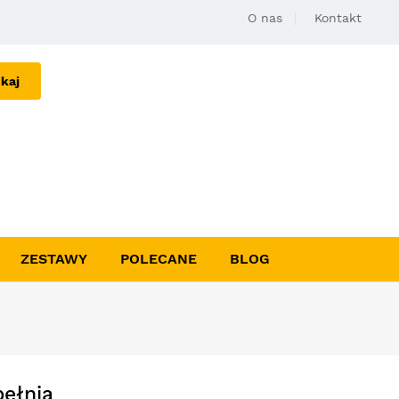
O nas
Kontakt
kaj
ZESTAWY
POLECANE
BLOG
ełnia