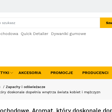
Szu
ochodowa
Quick Detailer
Dywaniki gumowe
TYKI
AKCESORIA
PROMOCJE
PRODUCENCI
u
Zapachy i odświeżacze
ry doskonale dopełnia wnętrza świata kobiet i mężczyzn
chodowe, Aromat, który doskonale dop