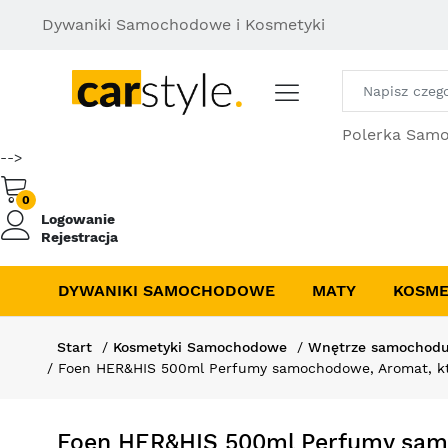
Dywaniki Samochodowe i Kosmetyki
Polerka Sam
-->
0
Logowanie
Rejestracja
DYWANIKI SAMOCHODOWE
MATY
KOSME
Start
Kosmetyki Samochodowe
Wnętrze samochod
Foen HER&HIS 500ml Perfumy samochodowe, Aromat, któ
Foen HER&HIS 500ml Perfumy samo