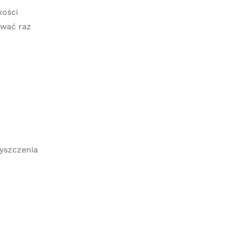
kości
ować raz
zyszczenia