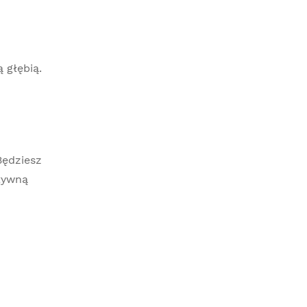
 głębią.
Będziesz
tywną