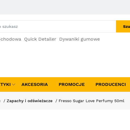
Szu
ochodowa
Quick Detailer
Dywaniki gumowe
TYKI
AKCESORIA
PROMOCJE
PRODUCENCI
u
Zapachy i odświeżacze
Fresso Sugar Love Perfumy 50ml