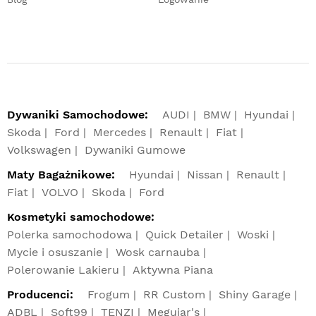
Dywaniki Samochodowe:
AUDI
BMW
Hyundai
Skoda
Ford
Mercedes
Renault
Fiat
Volkswagen
Dywaniki Gumowe
Maty Bagażnikowe:
Hyundai
Nissan
Renault
Fiat
VOLVO
Skoda
Ford
Kosmetyki samochodowe:
Polerka samochodowa
Quick Detailer
Woski
Mycie i osuszanie
Wosk carnauba
Polerowanie Lakieru
Aktywna Piana
Producenci:
Frogum
RR Custom
Shiny Garage
ADBL
Soft99
TENZI
Meguiar's