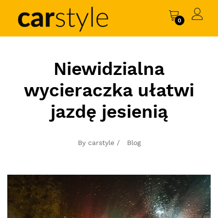
0
Niewidzialna
wycieraczka ułatwi
jazdę jesienią
By carstyle /
Blog