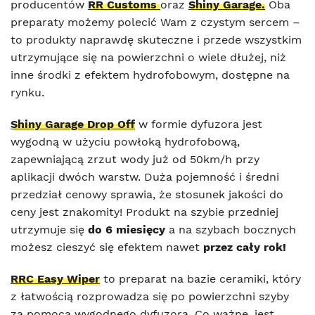
producentów
RR Customs
oraz
Shiny Garage.
Oba
preparaty możemy polecić Wam z czystym sercem –
to produkty naprawdę skuteczne i przede wszystkim
utrzymujące się na powierzchni o wiele dłużej, niż
inne środki z efektem hydrofobowym, dostępne na
rynku.
Shiny Garage Drop Off
w formie dyfuzora jest
wygodną w użyciu powłoką hydrofobową,
zapewniającą zrzut wody już od 50km/h przy
aplikacji dwóch warstw. Duża pojemność i średni
przedział cenowy sprawia, że stosunek jakości do
ceny jest znakomity! Produkt na szybie przedniej
utrzymuje się
do 6 miesięcy
a na szybach bocznych
możesz cieszyć się efektem nawet
przez cały rok!
RRC Easy Wiper
to preparat na bazie ceramiki, który
z łatwością rozprowadza się po powierzchni szyby
za pomocą wygodnego dyfuzora. Co ważne, jest