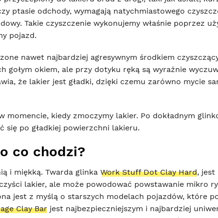
zy ptasie odchody, wymagają natychmiastowego czyszcze
odowy. Takie czyszczenie wykonujemy właśnie poprzez uż
my pojazd.
czone nawet najbardziej agresywnym środkiem czyszcząc
ch gołym okiem, ale przy dotyku ręką są wyraźnie wyczu
awia, że lakier jest gładki, dzięki czemu zarówno mycie 
y w momencie, kiedy zmoczymy lakier. Po dokładnym glin
 się po gładkiej powierzchni lakieru.
 o co chodzi?
nią i miękką. Twarda glinka
Work Stuff Dot Clay Hard
, jes
czyści lakier, ale może powodować powstawanie mikro rys
ona jest z myślą o starszych modelach pojazdów, które pos
age Clay Bar
jest najbezpieczniejszym i najbardziej uni