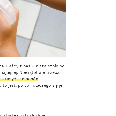
. Każdy z nas – niezależnie od
ajlepiej. Niewątpliwie trzeba
ak umyć samochód
o to jest, po co i dlaczego się je
z, starte opiłki klocków