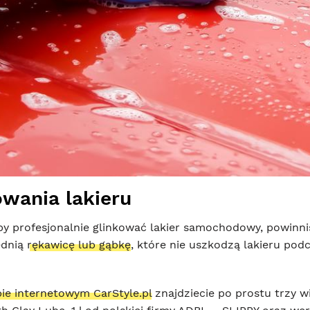
owania lakieru
Aby profesjonalnie glinkować lakier samochodowy, powinn
ednią
rękawicę lub gąbkę
, które nie uszkodzą lakieru po
pie internetowym CarStyle.pl
znajdziecie po prostu trzy w