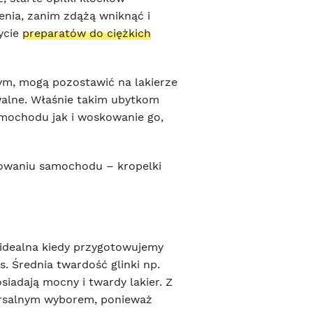
nia, zanim zdążą wniknąć i
ycie
preparatów do ciężkich
ym, mogą pozostawić na lakierze
walne. Właśnie takim ubytkom
samochodu jak i woskowanie go,
kowaniu samochodu – kropelki
t idealna kiedy przygotowujemy
. Średnia twardość glinki np.
iadają mocny i twardy lakier. Z
wersalnym wyborem, ponieważ