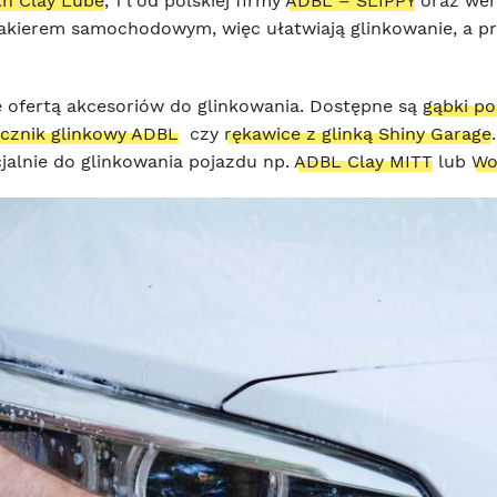
h Clay Lube
, 1 l od polskiej firmy
ADBL – SLIPPY
oraz wer
 lakierem samochodowym, więc ułatwiają glinkowanie, a pr
ę ofertą akcesoriów do glinkowania. Dostępne są
gąbki p
ęcznik glinkowy ADBL
czy
rękawice z glinką Shiny Garage
jalnie do glinkowania pojazdu np.
ADBL Clay MITT
lub
Wo