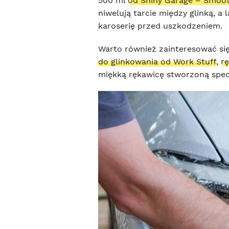
500 ml
od Shiny Garage – Smoot
niwelują tarcie między glinką, a
karoserię przed uszkodzeniem.
Warto również zainteresować si
do glinkowania od Work Stuff
,
r
miękką rękawicę stworzoną spec