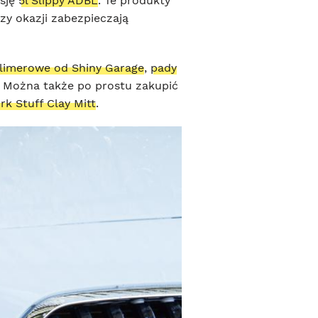
sję
5l Slippy ADBL
. Te produkty
zy okazji zabezpieczają
olimerowe od Shiny Garage
,
pady
. Można także po prostu zakupić
rk Stuff Clay Mitt
.