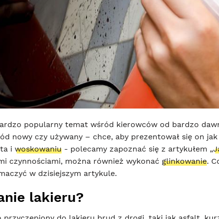
bardzo popularny temat wśród kierowców od bardzo dawna
ód nowy czy używany – chce, aby prezentował się on jak n
ta i
woskowaniu
- polecamy zapoznać się z artykułem „
J
ymi czynnościami, można również wykonać
glinkowanie
. C
aczyć w dzisiejszym artykule.
anie lakieru?
 przyczepiony do lakieru brud z drogi, taki jak asfalt, kur