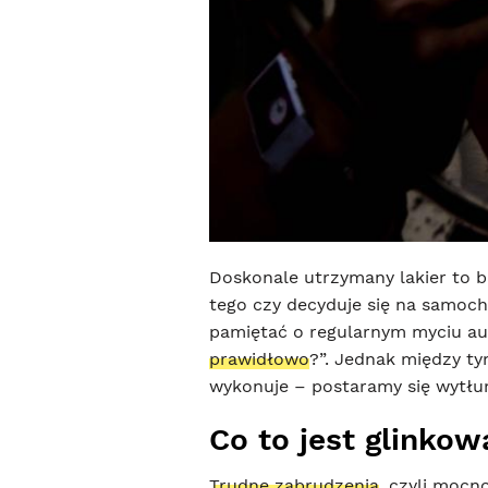
Doskonale utrzymany lakier to 
tego czy decyduje się na samoch
pamiętać o regularnym myciu au
prawidłowo
?”. Jednak między t
wykonuje – postaramy się wytłum
Co to jest glinkow
Trudne zabrudzenia
, czyli mocno