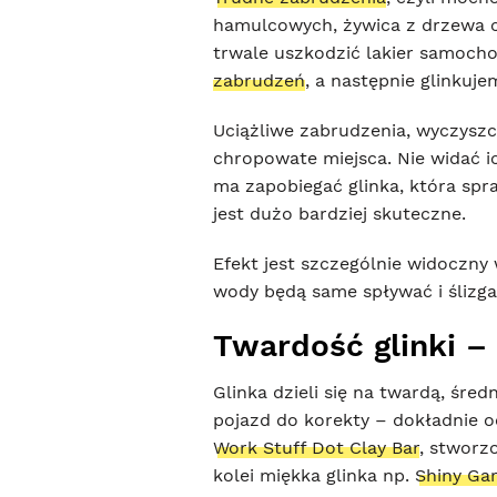
hamulcowych, żywica z drzewa c
trwale uszkodzić lakier samoch
zabrudzeń
, a następnie glinkuje
Uciążliwe zabrudzenia, wyczysz
chropowate miejsca. Nie widać i
ma zapobiegać glinka, która spr
jest dużo bardziej skuteczne.
Efekt jest szczególnie widoczn
wody będą same spływać i ślizgać
Twardość glinki –
Glinka dzieli się na twardą, śred
pojazd do korekty – dokładnie o
Work Stuff Dot Clay Bar
, stworz
kolei miękka glinka np.
Shiny Gar