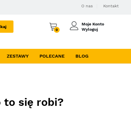
O nas
Kontakt
Moje Konto
kaj
Wyloguj
0
ZESTAWY
POLECANE
BLOG
 to się robi?